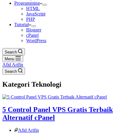
Programming
HTML
JavaScript
PHP
Tutorial
Blogger
cPanel
WordPress
Search
Menu
Afid Arifin
Search
Kategori
Teknologi
5 Control Panel VPS Gratis Terbaik
Alternatif cPanel
Afid Arifin