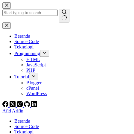
Skip
to
content
No
results
Beranda
Source Code
Teknologi
Programming
HTML
JavaScript
PHP
Tutorial
Blogger
cPanel
WordPress
Afid Arifin
Beranda
Source Code
Teknologi