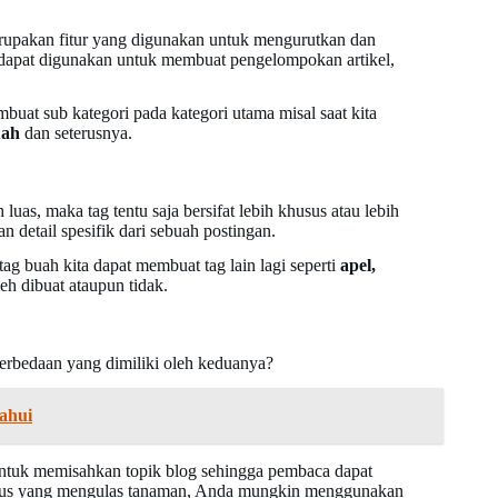
merupakan fitur yang digunakan untuk mengurutkan dan
dapat digunakan untuk membuat pengelompokan artikel,
buat sub kategori pada kategori utama misal saat kita
uah
dan seterusnya.
uas, maka tag tentu saja bersifat lebih khusus atau lebih
n detail spesifik dari sebuah postingan.
ag buah kita dapat membuat tag lain lagi seperti
apel,
leh dibuat ataupun tidak.
 perbedaan yang dimiliki oleh keduanya?
ahui
 untuk memisahkan topik blog sehingga pembaca dapat
itus yang mengulas tanaman, Anda mungkin menggunakan