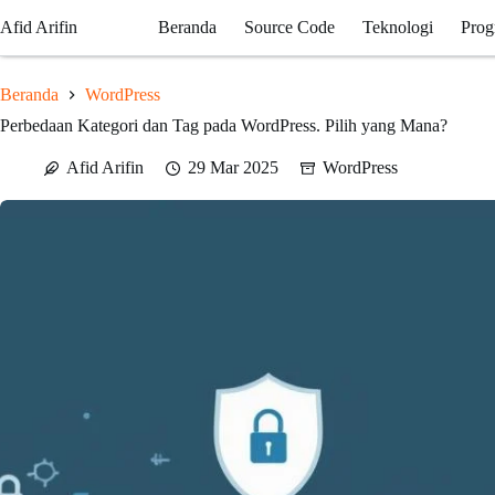
Skip
Afid Arifin
Beranda
Source Code
Teknologi
Prog
to
content
Beranda
WordPress
Perbedaan Kategori dan Tag pada WordPress. Pilih yang Mana?
Afid Arifin
29 Mar 2025
WordPress