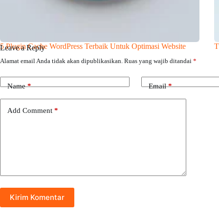
5 Plugin Cache WordPress Terbaik Untuk Optimasi Website
T
Leave a Reply
Alamat email Anda tidak akan dipublikasikan.
Ruas yang wajib ditandai
*
Name
*
Email
*
Add Comment
*
Kirim Komentar