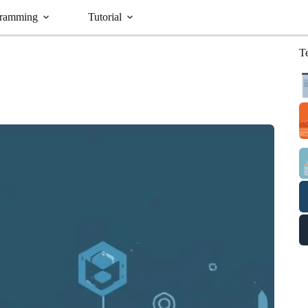
ramming
Tutorial
T