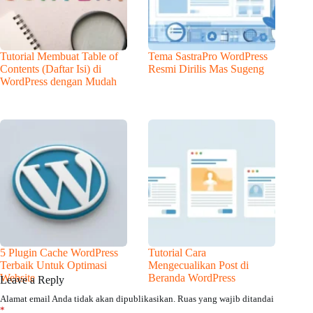
Tutorial Membuat Table of
Tema SastraPro WordPress
Contents (Daftar Isi) di
Resmi Dirilis Mas Sugeng
WordPress dengan Mudah
5 Plugin Cache WordPress
Tutorial Cara
Terbaik Untuk Optimasi
Mengecualikan Post di
Website
Beranda WordPress
Leave a Reply
Alamat email Anda tidak akan dipublikasikan.
Ruas yang wajib ditandai
*