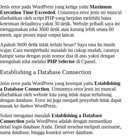
Jenis error pada WordPress yang ketiga yaitu
Maximum
Execution Time Exceeded
. Umumnya error jenis ini muncul
disebabkan oleh script PHP yang berjalan melebihi batas
ketentuan defaultnya yakni 30 detik. Website pribadi saya ini
menggunakan nilai 3600 detik atau kurang lebih setara 60
menit, agar proses input output lancar.
Apakah 3600 detik tidak terlalu besar? Saya rasa itu masih
wajar. Cara memperbaiki masalah ini cukup mudah, caranya
hampir sama dengan poin nomor dua di atas yakni dengan
mengubah nilai melalui
PHP Selector
di Cpanel.
Establishing a Database Connection
Jenis error pada WordPress yang keempat yaitu
Establishing
a Database Connection
. Umumnya error jenis ini muncul
disebabkan oleh website kita yang tidak dapat terhubung
dengan database. Error ini juga menjadi penyebab tidak dapat
masuk ke dasbor WordPress.
Solusi mengatasi masalah
Establishing a Database
Connection
pada WordPress adalah dengan memastikan
detail login database Anda. Detail tersebut meliputi username,
nama database, hingga koneksi server database.