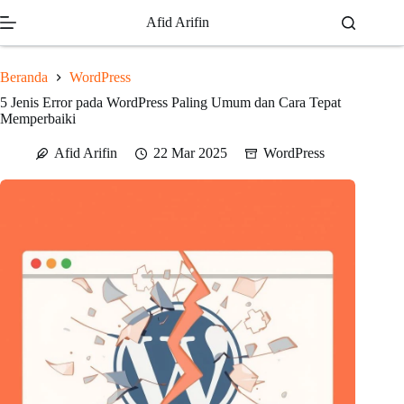
Skip
Afid Arifin
to
content
Beranda
WordPress
5 Jenis Error pada WordPress Paling Umum dan Cara Tepat
Memperbaiki
Afid Arifin
22 Mar 2025
WordPress