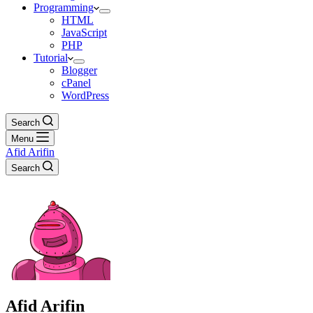
Programming
HTML
JavaScript
PHP
Tutorial
Blogger
cPanel
WordPress
Search
Menu
Afid Arifin
Search
Afid Arifin