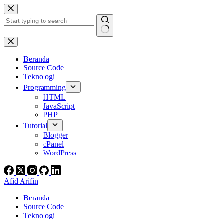
Skip
to
content
No
results
Beranda
Source Code
Teknologi
Programming
HTML
JavaScript
PHP
Tutorial
Blogger
cPanel
WordPress
Afid Arifin
Beranda
Source Code
Teknologi