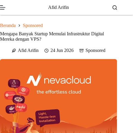
Skip
Afid Arifin
to
content
Beranda
Sponsored
Mengapa Banyak Startup Memulai Infrastruktur Digital
Mereka dengan VPS?
Afid Arifin
24 Jun 2026
Sponsored