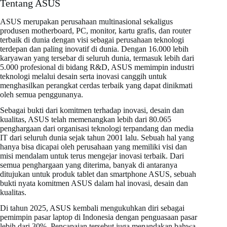
Tentang ASUS
ASUS merupakan perusahaan multinasional sekaligus
produsen motherboard, PC, monitor, kartu grafis, dan router
terbaik di dunia dengan visi sebagai perusahaan teknologi
terdepan dan paling inovatif di dunia. Dengan 16.000 lebih
karyawan yang tersebar di seluruh dunia, termasuk lebih dari
5.000 profesional di bidang R&D, ASUS memimpin industri
teknologi melalui desain serta inovasi canggih untuk
menghasilkan perangkat cerdas terbaik yang dapat dinikmati
oleh semua penggunanya.
Sebagai bukti dari komitmen terhadap inovasi, desain dan
kualitas, ASUS telah memenangkan lebih dari 80.065
penghargaan dari organisasi teknologi terpandang dan media
IT dari seluruh dunia sejak tahun 2001 lalu. Sebuah hal yang
hanya bisa dicapai oleh perusahaan yang memiliki visi dan
misi mendalam untuk terus mengejar inovasi terbaik. Dari
semua penghargaan yang diterima, banyak di antaranya
ditujukan untuk produk tablet dan smartphone ASUS, sebuah
bukti nyata komitmen ASUS dalam hal inovasi, desain dan
kualitas.
Di tahun 2025, ASUS kembali mengukuhkan diri sebagai
pemimpin pasar laptop di Indonesia dengan penguasaan pasar
lebih dari 30%. Pencapaian tersebut juga menandakan bahwa