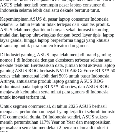
ASUS telah menjadi pemimpin pasar laptop consumer di
Indonesia selama lebih dari satu dekade berturut-turut.
Kepemimpinan ASUS di pasar laptop consumer Indonesia
selama 12 tahun terakhir tidak terlepas dari kualitas produk.
ASUS telah menghadirkan banyak sekali inovasi teknologi
mulai dari laptop ultra-ringkas dengan bezel layar tipis, laptop
layar ganda, hingga laptop berperforma tinggi yang khusus
dirancang untuk para konten kreator dan gamer.
Di industri gaming, ASUS juga telah menjadi brand gaming
nomor 1 di Indonesia dengan ekosistem terbesar selama satu
dekade terakhir. Berdasarkan data, jumlah total aktivasi laptop
gaming ASUS ROG berbasis NVIDIA® GeForce RTX™ 50
series telah mencapai lebih dari 50% untuk pasar Indonesia.
Artinya, antusiasme produk laptop gaming ASUS ROG
didominasi pada laptop RTX™ 50 series, dan ASUS ROG
menjawab kebutuhan serta minat para gamers di Indonesia
untuk inovasi terbaru ini.
Untuk segmen commercial, di tahun 2025 ASUS berhasil
mengatasi pertumbuhan negatif yang terjadi di seluruh industri
PC commercial dunia. Di Indonesia sendiri, ASUS sukses
meraih pertumbuhan 117% Year on Year dan memposisikan
perusahaan semakin mendekati 2 pemain utama di industri