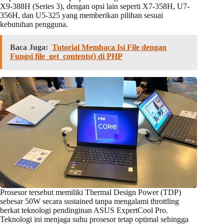
X9-388H (Series 3), dengan opsi lain seperti X7-358H, U7-
356H, dan U5-325 yang memberikan pilihan sesuai
kebutuhan pengguna.
Baca Juga:
Tutorial Membaca Isi File dengan
Fungsi file_get_contents() di PHP
Prosesor tersebut memiliki Thermal Design Power (TDP)
sebesar 50W secara sustained tanpa mengalami throttling
berkat teknologi pendinginan ASUS ExpertCool Pro.
Teknologi ini menjaga suhu prosesor tetap optimal sehingga