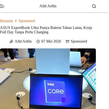
Skip
Afid Arifin
to
content
Beranda
Sponsored
ASUS ExpertBook Ultra Punya Baterai Tahan Lama, Kerja
Full Day Tanpa Perlu Charging
Afid Arifin
07 Mei 2026
Sponsored