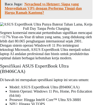
Baca Juga:
Nevacloud vs Hetzner: Siapa yang
Menyediakan VPS dengan Performa Tinggi dan
Harga Ramah Kantong?
Segmen komersial mencatat pertumbuhan signifikan mencapai
+117% Year-on-Year di tahun yang sama, yang didukung oleh
lebih dari 80.065 penghargaan internasional sejak 2001.
Dengan sistem operasi Windows® 11 Pro terintegrasi
teknologi Microsoft, ASUS ExpertBook Ultra menjadi solusi
laptop AI andalan profesional dan bisnis untuk produktivitas
optimal dalam berbagai kebutuhan kerja modern.
Spesifikasi ASUS ExpertBook Ultra
(B9406CAA)
Di bawah ini merupakan spesifikasi laptop ini secara umum:
Model: ASUS ExpertBook Ultra (B9406CAA)
Sistem Operasi: Windows 11 Pro, Home, Pro Education
(64-bit)
Prosesor: Hingga Intel® Core™ Ultra X9-388H
NPU: Hingga 50 TOPS