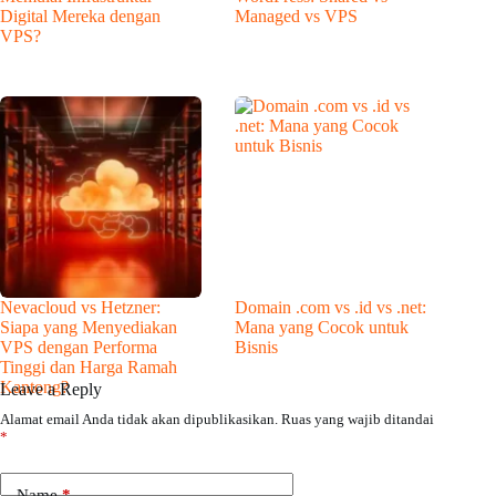
Digital Mereka dengan
Managed vs VPS
VPS?
Nevacloud vs Hetzner:
Domain .com vs .id vs .net:
Siapa yang Menyediakan
Mana yang Cocok untuk
VPS dengan Performa
Bisnis
Tinggi dan Harga Ramah
Kantong?
Leave a Reply
Alamat email Anda tidak akan dipublikasikan.
Ruas yang wajib ditandai
*
Name
*