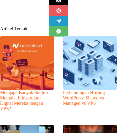
Artikel Terkait
Mengapa Banyak Startup
Perbandingan Hosting
Memulai Infrastruktur
WordPress: Shared vs
Digital Mereka dengan
Managed vs VPS
VPS?