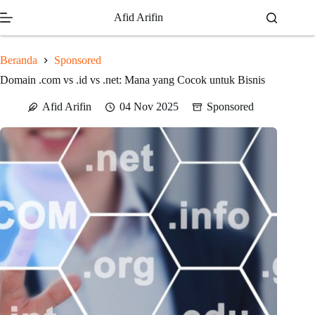
Skip
Afid Arifin
to
content
Beranda
Sponsored
Domain .com vs .id vs .net: Mana yang Cocok untuk Bisnis
Afid Arifin
04 Nov 2025
Sponsored