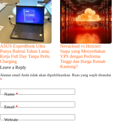
ASUS ExpertBook Ultra
Nevacloud vs Hetzner:
Punya Baterai Tahan Lama,
Siapa yang Menyediakan
Kerja Full Day Tanpa Perlu
VPS dengan Performa
Charging
Tinggi dan Harga Ramah
Kantong?
Leave a Reply
Alamat email Anda tidak akan dipublikasikan.
Ruas yang wajib ditandai
*
Name
*
Email
*
Website