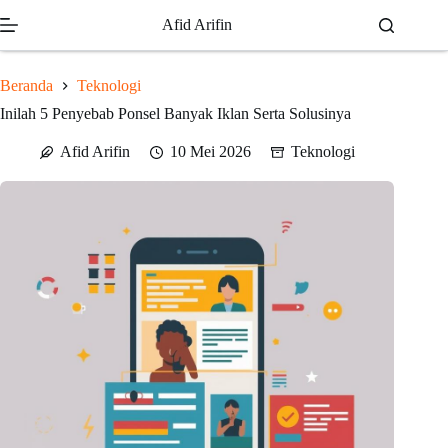
Skip
Afid Arifin
to
content
Beranda
Teknologi
Inilah 5 Penyebab Ponsel Banyak Iklan Serta Solusinya
Afid Arifin
10 Mei 2026
Teknologi