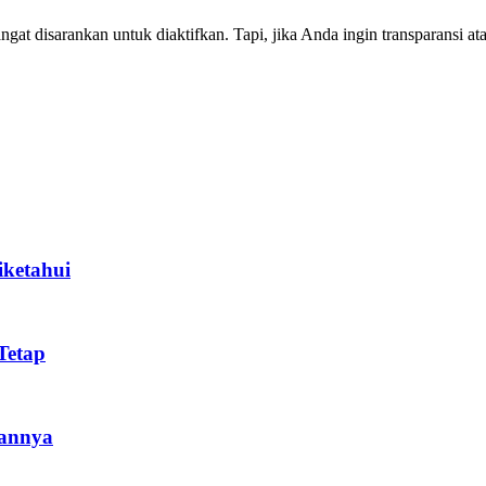
at disarankan untuk diaktifkan. Tapi, jika Anda ingin transparansi a
iketahui
Tetap
bannya