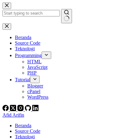
Skip
to
content
No
results
Beranda
Source Code
Teknologi
Programming
HTML
JavaScript
PHP
Tutorial
Blogger
cPanel
WordPress
Afid Arifin
Beranda
Source Code
Teknologi