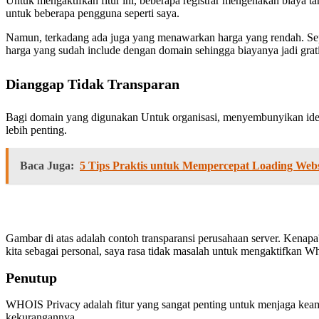
Untuk mengaktifkan fitur ini, beberapa registrar mengenakan biaya t
untuk beberapa pengguna seperti saya.
Namun, terkadang ada juga yang menawarkan harga yang rendah. Se
harga yang sudah include dengan domain sehingga biayanya jadi grati
Dianggap Tidak Transparan
Bagi domain yang digunakan Untuk organisasi, menyembunyikan identi
lebih penting.
Baca Juga:
5 Tips Praktis untuk Mempercepat Loading Webs
Gambar di atas adalah contoh transparansi perusahaan server. Kenapa
kita sebagai personal, saya rasa tidak masalah untuk mengaktifkan Wh
Penutup
WHOIS Privacy adalah fitur yang sangat penting untuk menjaga keama
kekurangannya.