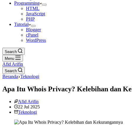
Programming
HTML
JavaScript
PHP
Tutorial
Blogger
cPanel
WordPress
Search
Menu
Afid Arifin
Search
Beranda
Teknologi
Apa Itu Whois Privacy? Kelebihan dan K
Afid Arifin
22 Jul 2025
Teknologi