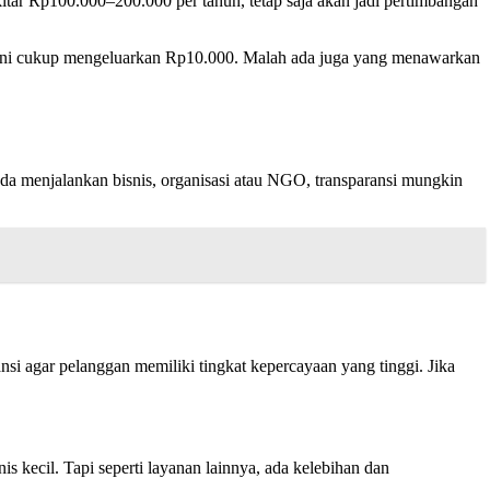
itar Rp100.000–200.000 per tahun, tetap saja akan jadi pertimbangan
 ini cukup mengeluarkan Rp10.000. Malah ada juga yang menawarkan
da menjalankan bisnis, organisasi atau NGO, transparansi mungkin
si agar pelanggan memiliki tingkat kepercayaan yang tinggi. Jika
 kecil. Tapi seperti layanan lainnya, ada kelebihan dan