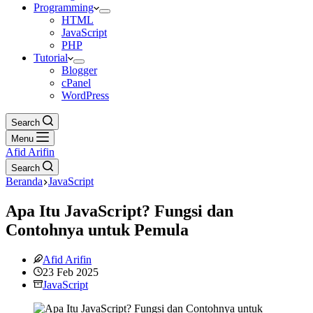
Programming
HTML
JavaScript
PHP
Tutorial
Blogger
cPanel
WordPress
Search
Menu
Afid Arifin
Search
Beranda
JavaScript
Apa Itu JavaScript? Fungsi dan
Contohnya untuk Pemula
Afid Arifin
23 Feb 2025
JavaScript