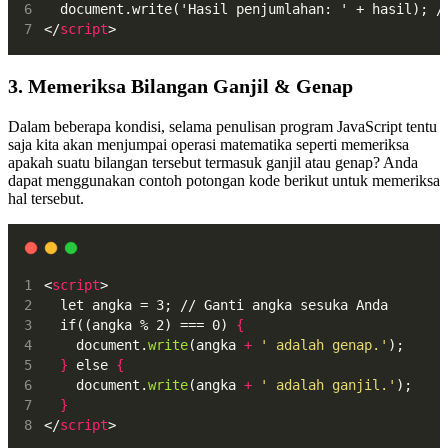
  document.write('Hasil penjumlahan: ' + hasil); /
</
script
>
3. Memeriksa Bilangan Ganjil & Genap
Dalam beberapa kondisi, selama penulisan program JavaScript tentu
saja kita akan menjumpai operasi matematika seperti memeriksa
apakah suatu bilangan tersebut termasuk ganjil atau genap? Anda
dapat menggunakan contoh potongan kode berikut untuk memeriksa
hal tersebut.
<
script
>
  let angka = 3; // Ganti angka sesuka Anda
  if((angka % 2) === 0) 
{
  	document.
write
(angka 
+
' adalah genap.'
);
}
 else 
{
  	document.
write
(angka 
+
' adalah ganjil.'
);
}
</
script
>