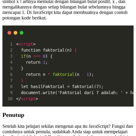
simbol x ! artinya memulai dengan bilangan bulat positif, x , dan
mengalikannya dengan setiap bilangan bulat sebelumnya hingga
mencapai 1. Di JavaScript kita dapat membuatnya dengan contoh
potongan kode berikut.
<
script
>
  function faktorial(n) 
{
if
(n 
===
0
) {
    return 
1
;
  }
  	return n 
*
faktorial
(n 
-
1
);
}
  let hasilFaktorial = faktorial(7);
  document.write('Faktorial dari 7 adalah: ' + ha
</
script
>
Penutup
Setelah kita pelajari sekilas mengenai apa itu JavaScript? Fungsi dan
contohnya untuk pemula, sudahkah Anda siap untuk mempelajari