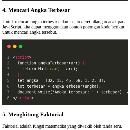
4. Mencari Angka Terbesar
Untuk mencari angka terbesar dalam suatu deret bilangan acak pada
JavaScript, kita dapat menggunakan contoh potongan kode berikut
untuk mencari angka tersebut.
<
script
>
  function angkaTerbesar(arr) 
{
  	return Math.
max
(
...
arr);
}
  let angka = [32, 13, 45, 56, 1, 2, 3];
  let terbesar = angkaTerbesar(angka);
  document.write('Angka terbesar: ' + terbesar); /
</
script
>
5. Menghitung Faktorial
Faktorial adalah fungsi matematika yang diwakili oleh tanda seru,