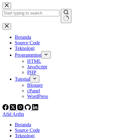
Skip
to
content
No
results
Beranda
Source Code
Teknologi
Programming
HTML
JavaScript
PHP
Tutorial
Blogger
cPanel
WordPress
Afid Arifin
Beranda
Source Code
Teknologi