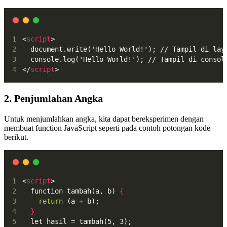
<
script
>
  document.write('Hello World!'); // Tampil di lay
  console.log('Hello World!'); // Tampil di consol
</
script
>
2. Penjumlahan Angka
Untuk menjumlahkan angka, kita dapat bereksperimen dengan
membuat function JavaScript seperti pada contoh potongan kode
berikut.
<
script
>
  function tambah(a, b) 
{
return
 (a 
+
 b);
}
  let hasil = tambah(5, 3);