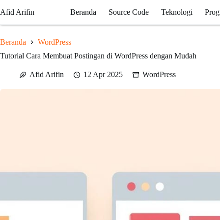
Skip
Afid Arifin
Beranda
Source Code
Teknologi
Prog
to
content
Beranda
WordPress
Tutorial Cara Membuat Postingan di WordPress dengan Mudah
Afid Arifin
12 Apr 2025
WordPress