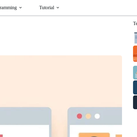
ramming
Tutorial
T