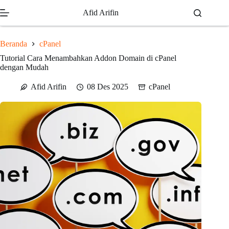
Skip
Afid Arifin
to
content
Beranda
cPanel
Tutorial Cara Menambahkan Addon Domain di cPanel
dengan Mudah
Afid Arifin
08 Des 2025
cPanel