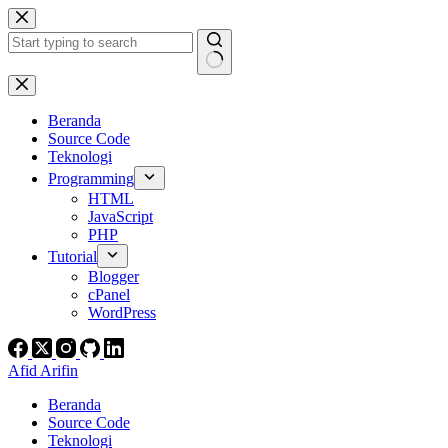
Skip
to
content
No
results
Beranda
Source Code
Teknologi
Programming
HTML
JavaScript
PHP
Tutorial
Blogger
cPanel
WordPress
Afid Arifin
Beranda
Source Code
Teknologi