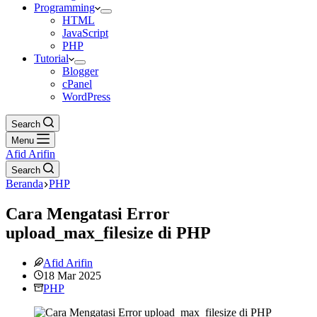
Programming
HTML
JavaScript
PHP
Tutorial
Blogger
cPanel
WordPress
Search
Menu
Afid Arifin
Search
Beranda
PHP
Cara Mengatasi Error
upload_max_filesize di PHP
Afid Arifin
18 Mar 2025
PHP