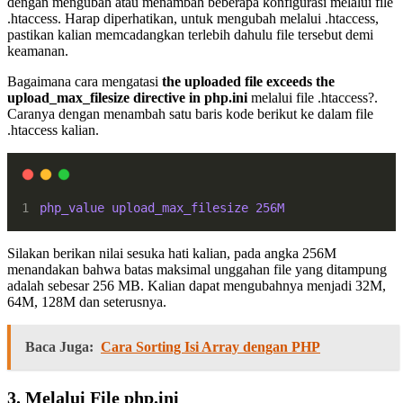
dengan mengubah atau menambah beberapa konfigurasi melalui file
.htaccess. Harap diperhatikan, untuk mengubah melalui .htaccess,
pastikan kalian memcadangkan terlebih dahulu file tersebut demi
keamanan.
Bagaimana cara mengatasi
the uploaded file exceeds the
upload_max_filesize directive in php.ini
melalui file .htaccess?.
Caranya dengan menambah satu baris kode berikut ke dalam file
.htaccess kalian.
php_value
upload_max_filesize
256M
Silakan berikan nilai sesuka hati kalian, pada angka 256M
menandakan bahwa batas maksimal unggahan file yang ditampung
adalah sebesar 256 MB. Kalian dapat mengubahnya menjadi 32M,
64M, 128M dan seterusnya.
Baca Juga:
Cara Sorting Isi Array dengan PHP
3. Melalui File php.ini