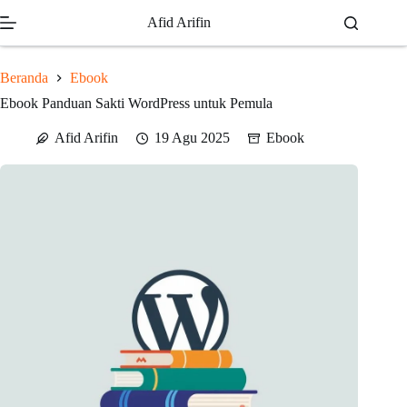
Skip
Afid Arifin
to
content
Beranda
Ebook
Ebook Panduan Sakti WordPress untuk Pemula
Afid Arifin
19 Agu 2025
Ebook