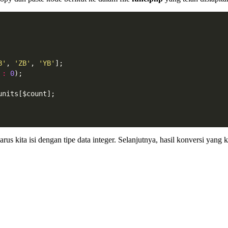
B'
, 
'ZB'
, 
'YB'
];
 
:
0
);
units[$count];
rus kita isi dengan tipe data integer. Selanjutnya, hasil konversi yang k