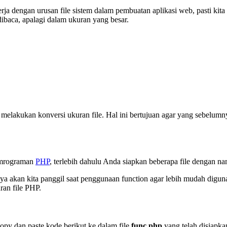
ja dengan urusan file sistem dalam pembuatan aplikasi web, pasti kita 
dibaca, apalagi dalam ukuran yang besar.
k melakukan konversi ukuran file. Hal ini bertujuan agar yang sebelu
pemrograman
PHP
, terlebih dahulu Anda siapkan beberapa file dengan na
 akan kita panggil saat penggunaan function agar lebih mudah digun
ran file PHP.
copy dan paste kode berikut ke dalam file
func.php
yang telah disiapka