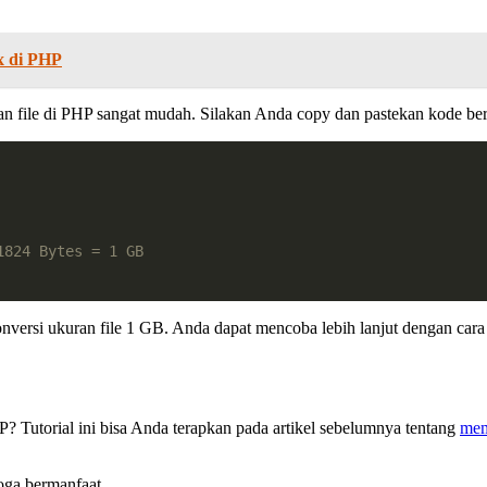
x di PHP
an file di PHP sangat mudah. Silakan Anda copy dan pastekan kode ber
1824 Bytes = 1 GB
onversi ukuran file 1 GB. Anda dapat mencoba lebih lanjut dengan ca
 Tutorial ini bisa Anda terapkan pada artikel sebelumnya tentang
mem
oga bermanfaat.