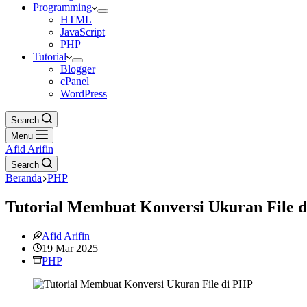
Programming
HTML
JavaScript
PHP
Tutorial
Blogger
cPanel
WordPress
Search
Menu
Afid Arifin
Search
Beranda
PHP
Tutorial Membuat Konversi Ukuran File 
Afid Arifin
19 Mar 2025
PHP