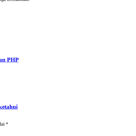
gan PHP
ketahui
dai
*