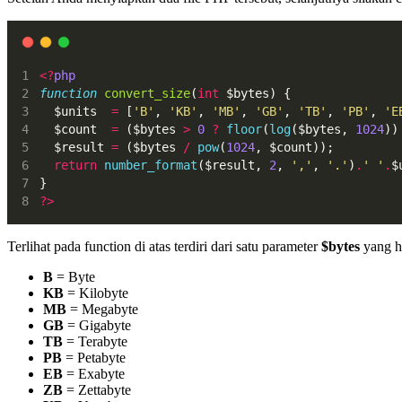
<?
php
function
convert_size
(
int
 $bytes) {
  $units  
=
 [
'B'
, 
'KB'
, 
'MB'
, 
'GB'
, 
'TB'
, 
'PB'
, 
'E
  $count  
=
 ($bytes 
>
0
?
floor
(
log
($bytes, 
1024
))
  $result 
=
 ($bytes 
/
pow
(
1024
, $count));
return
number_format
($result, 
2
, 
','
, 
'.'
)
.
' '
.
$
}
?>
Terlihat pada function di atas terdiri dari satu parameter
$bytes
yang ha
B
= Byte
KB
= Kilobyte
MB
= Megabyte
GB
= Gigabyte
TB
= Terabyte
PB
= Petabyte
EB
= Exabyte
ZB
= Zettabyte