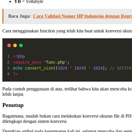
YB
= Yottabyte
Baca Juga:
Cara Validasi Nomor HP Indonesia dengan Rege
Cara menggunakan function yang telah kita buat untuk konversi ukur
<?
php
require_once
'func.php'
;
echo
convert_size
((
1024
*
1024
) 
*
1024
); 
// 107374
?>
Pada contoh penggunaan di atas, terlihat bahwa kita akan mencoba k
lebih lanjut.
Penutup
Bagaimana, mudah bukan cara melakukan konversi ukuran file di PHP?
dilengkapi dengan sistem konversi.
Demikian artikel pada kesempatan kali ini, selamat mencoba dan sem