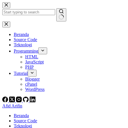
Skip
to
content
No
results
Beranda
Source Code
Teknologi
Programming
HTML
JavaScript
PHP
Tutorial
Blogger
cPanel
WordPress
Afid Arifin
Beranda
Source Code
Teknologi