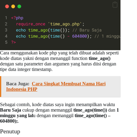
<?
php
require_once
'time_ago.php'
;
echo
time_ago
(
time
()); 
// Baru Saja
echo
time_ago
(
time
() 
-
604800
); 
// 1 minggu yang 
?>
Cara menggunakan kode php yang telah dibuat adalah seperti
kode diatas yakni dengan menanggil function
time_ago()
dengan satu parameter dan argumen yang harus diisi dengan
tipe data integer timestamp.
Baca Juga:
Cara Singkat Membuat Nama Hari
Indonesia PHP
Sebagai contoh, kode diatas saya ingin menampilkan waktu
Baru Saja
cukup dengan memanggil
time_ago(time())
dan
1
minggu yang lal
u dengan memanggil
time_ago(time() –
604800);
.
Penutup