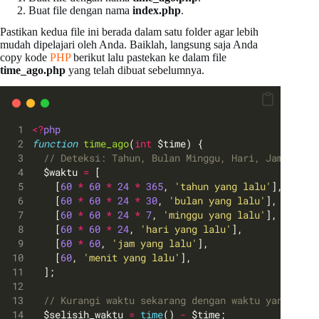
Buat file dengan nama
index.php
.
Pastikan kedua file ini berada dalam satu folder agar lebih
mudah dipelajari oleh Anda. Baiklah, langsung saja Anda
copy kode
PHP
berikut lalu pastekan ke dalam file
time_ago.php
yang telah dibuat sebelumnya.
<?
php
function
time_ago
(
int
 $time) {
// Deteksi: Tahun, Bulan Minggu, Hari, Jam, Meni
  $waktu 
=
 [
    [
60
*
60
*
24
*
365
, 
'tahun yang lalu'
],
    [
60
*
60
*
24
*
30
, 
'bulan yang lalu'
],
    [
60
*
60
*
24
*
7
, 
'minggu yang lalu'
],
    [
60
*
60
*
24
, 
'hari yang lalu'
],
    [
60
*
60
, 
'jam yang lalu'
],
    [
60
, 
'menit yang lalu'
],
  ];
// Kurangi waktu sekarang dengan waktu yang dida
  $selisih_waktu 
=
time
() 
-
 $time;