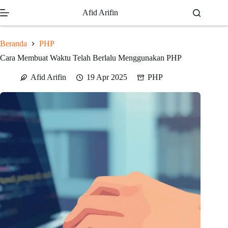
Skip
Afid Arifin
to
content
Beranda
PHP
Cara Membuat Waktu Telah Berlalu Menggunakan PHP
Afid Arifin
19 Apr 2025
PHP