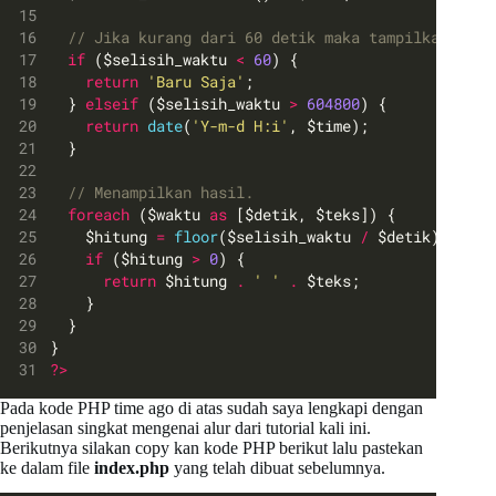
// Jika kurang dari 60 detik maka tampilkan `Bar
if
 ($selisih_waktu 
<
60
) {
return
'Baru Saja'
;
  } 
elseif
 ($selisih_waktu 
>
604800
) {
return
date
(
'Y-m-d H:i'
, $time);
  }
// Menampilkan hasil.
foreach
 ($waktu 
as
 [$detik, $teks]) {
    $hitung 
=
floor
($selisih_waktu 
/
 $detik);
if
 ($hitung 
>
0
) {
return
 $hitung 
.
' '
.
 $teks;
    }
  }
}
?>
Pada kode PHP time ago di atas sudah saya lengkapi dengan
penjelasan singkat mengenai alur dari tutorial kali ini.
Berikutnya silakan copy kan kode PHP berikut lalu pastekan
ke dalam file
index.php
yang telah dibuat sebelumnya.