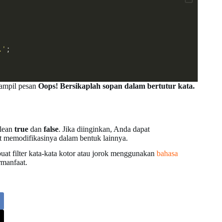
.'
;
ampil pesan
Oops! Bersikaplah sopan dalam bertutur kata.
olean
true
dan
false
. Jika diinginkan, Anda dapat
t memodifikasinya dalam bentuk lainnya.
uat filter kata-kata kotor atau jorok menggunakan
bahasa
rmanfaat.