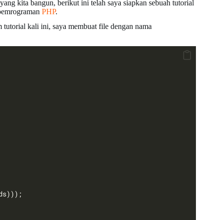
yang kita bangun, berikut ini telah saya siapkan sebuah tutorial
a pemrograman
PHP
.
 tutorial kali ini, saya membuat file dengan nama
ds)));