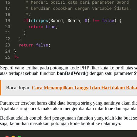
     * Mencari posisi kata dari parameter $word
     * kemudian cocokkan dengan variable $datas.
     */
if
(
stripos
($word, $data, 
0
) 
!==
false
) {
return
true
;
    }
  }
return
false
;
}
?>
Seperti yang terlihat pada potongan kode PHP filter kata kotor di atas 
atas terdapat sebuah function
banBadWord()
dengan satu parameter
$
Baca Juga:
Cara Menampilkan Tanggal dan Hari dalam Bahas
Parameter tersebut harus diisi data berupa string yang nantinya akan d
Apabila string cocok maka akan mengembalikan nilai
true
dan apabila
Berikut adalah contoh dari penggunaan function yang telah kita buat s
saja, kemudian masukkan potongan kode berikut ke dalamnya.