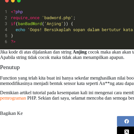
<?
php
require_once
'badword.php'
;
if
(
banBadWord
(
'Anjing'
)) {
echo
'Oops! Bersikaplah sopan dalam bertutur kata
}
?>
Jika kode di atas dijalankan dan string
Anjing
cocok maka akan akan t
Apabila string tidak cocok maka tidak akan menampilkan apapun.
Penutup
Function yang telah kita buat ini hanya sekedar menghasilkan nilai bo
memodifikasinya menjadi bentuk sensor kata seperti An**ng atau dapa
Demikian artikel tutorial pada kesempatan kali ini mengenai cara memb
pemrograman
PHP. Sekian dari saya, selamat mencoba dan semoga be
Bagikan Ke