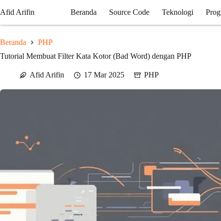
Skip
Afid Arifin
Beranda
Source Code
Teknologi
Prog
to
content
Beranda
PHP
Tutorial Membuat Filter Kata Kotor (Bad Word) dengan PHP
Afid Arifin
17 Mar 2025
PHP