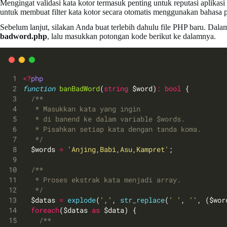
Mengingat validasi kata kotor termasuk penting untuk reputasi aplikasi 
untuk membuat filter kata kotor secara otomatis menggunakan bahas
Sebelum lanjut, silakan Anda buat terlebih dahulu file PHP baru. Dalam
badword.php
, lalu masukkan potongan kode berikut ke dalamnya.
<?
php
function
banBadWord
(
string
 $word)
:
bool
 {
/**
   * Masukkan kata yang ingin
   * di banend ke dalam variable $words.
   * Pisahkan setiap kata dengan tanda koma.
   */
  $words 
=
'Anjing,Babi,Asu,Kampret'
;
/**
   * Proses ekstrak kata menjadi array.
   */
  $datas 
=
explode
(
','
, 
str_replace
(
' '
, 
''
, ($wor
foreach
($datas 
as
 $data) {
/**