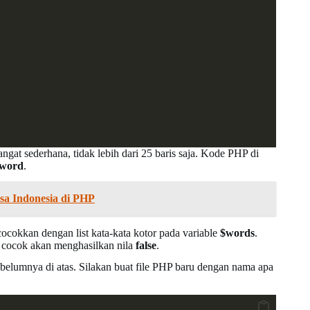
sangat sederhana, tidak lebih dari 25 baris saja. Kode PHP di
word
.
a Indonesia di PHP
icocokkan dengan list kata-kata kotor pada variable
$words
.
 cocok akan menghasilkan nila
false
.
ebelumnya di atas. Silakan buat file PHP baru dengan nama apa