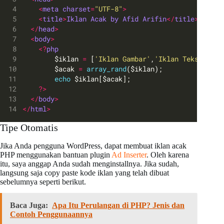
<
meta
charset
=
"UTF-8"
>
<
title
>
Iklan
Acak
by
Afid
Arifin
</
title
>
</
head
>
<
body
>
<?
php
    	$iklan 
=
 [
'Iklan Gambar'
,
'Iklan Teks'
,
'Ikl
    	$acak 
=
array_rand
($iklan);
echo
 $iklan[$acak];
?>
</
body
>
</
html
>
Tipe Otomatis
Jika Anda pengguna WordPress, dapat membuat iklan acak
PHP menggunakan bantuan plugin
Ad Inserter
. Oleh karena
itu, saya anggap Anda sudah menginstallnya. Jika sudah,
langsung saja copy paste kode iklan yang telah dibuat
sebelumnya seperti berikut.
Baca Juga:
Apa Itu Perulangan di PHP? Jenis dan
Contoh Penggunaannya