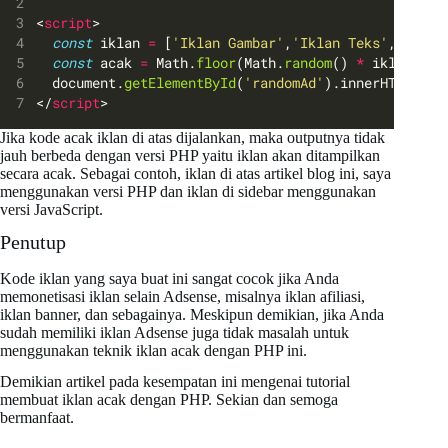
<
script
>
const
 iklan 
=
 [
'Iklan Gambar'
,
'Iklan Teks'
,
'Iklan
const
 acak 
=
 Math.
floor
(Math.
random
() 
*
 iklan.len
  document.
getElementById
(
'randomAd'
).innerHTML 
=
 i
</
script
>
Jika kode acak iklan di atas dijalankan, maka outputnya tidak
jauh berbeda dengan versi PHP yaitu iklan akan ditampilkan
secara acak. Sebagai contoh, iklan di atas artikel blog ini, saya
menggunakan versi PHP dan iklan di sidebar menggunakan
versi JavaScript.
Penutup
Kode iklan yang saya buat ini sangat cocok jika Anda
memonetisasi iklan selain Adsense, misalnya iklan afiliasi,
iklan banner, dan sebagainya. Meskipun demikian, jika Anda
sudah memiliki iklan Adsense juga tidak masalah untuk
menggunakan teknik iklan acak dengan PHP ini.
Demikian artikel pada kesempatan ini mengenai tutorial
membuat iklan acak dengan PHP. Sekian dan semoga
bermanfaat.