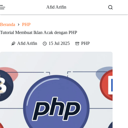
Skip
Afid Arifin
to
content
Beranda
PHP
Tutorial Membuat Iklan Acak dengan PHP
Afid Arifin
15 Jul 2025
PHP