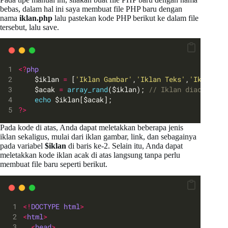
bebas, dalam hal ini saya membuat file PHP baru dengan
nama
iklan.php
lalu pastekan kode PHP berikut ke dalam file
tersebut, lalu save.
<?
php
	$iklan 
=
 [
'Iklan Gambar'
,
'Iklan Teks'
,
'Iklan Ap
	$acak 
=
array_rand
($iklan); 
// Iklan diacak men
echo
 $iklan[$acak];
?>
Pada kode di atas, Anda dapat meletakkan beberapa jenis
iklan sekaligus, mulai dari iklan gambar, link, dan sebagainya
pada variabel
$iklan
di baris ke-2. Selain itu, Anda dapat
meletakkan kode iklan acak di atas langsung tanpa perlu
membuat file baru seperti berikut.
<!
DOCTYPE
html
>
<
html
>
<
head
>