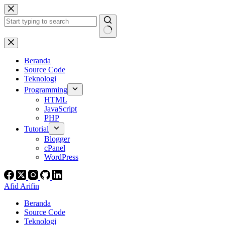
Skip
to
content
No
results
Beranda
Source Code
Teknologi
Programming
HTML
JavaScript
PHP
Tutorial
Blogger
cPanel
WordPress
Afid Arifin
Beranda
Source Code
Teknologi