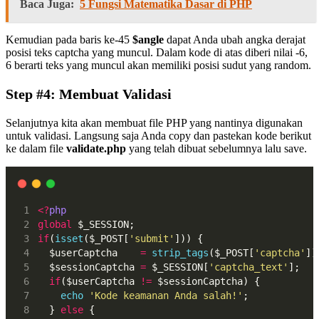
Baca Juga:
5 Fungsi Matematika Dasar di PHP
Kemudian pada baris ke-45
$angle
dapat Anda ubah angka derajat
posisi teks captcha yang muncul. Dalam kode di atas diberi nilai -6,
6 berarti teks yang muncul akan memiliki posisi sudut yang random.
Step #4: Membuat Validasi
Selanjutnya kita akan membuat file PHP yang nantinya digunakan
untuk validasi. Langsung saja Anda copy dan pastekan kode berikut
ke dalam file
validate.php
yang telah dibuat sebelumnya lalu save.
<?
php
global
 $_SESSION;
if
(
isset
($_POST[
'submit'
])) {
  $userCaptcha    
=
strip_tags
($_POST[
'captcha'
])
  $sessionCaptcha 
=
 $_SESSION[
'captcha_text'
];
if
($userCaptcha 
!=
 $sessionCaptcha) {
echo
'Kode keamanan Anda salah!'
;
  } 
else
 {