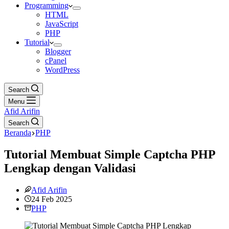
Programming
HTML
JavaScript
PHP
Tutorial
Blogger
cPanel
WordPress
Search
Menu
Afid Arifin
Search
Beranda
PHP
Tutorial Membuat Simple Captcha PHP
Lengkap dengan Validasi
Afid Arifin
24 Feb 2025
PHP