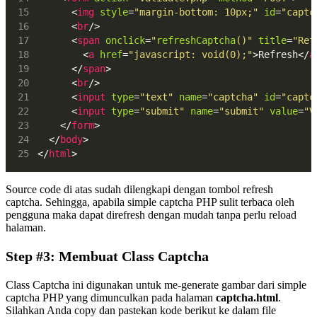
      <
img
style
=
"margin-bottom: 10px;"
id
=
"captc
      <
br
/>
      <
span
onclick
=
"
refreshCaptcha
()"
title
=
"Ref
        <
a
href
=
"javascript: void(0);"
>Refresh</
a
      </
span
>
      <
br
/>
      <
input
type
=
"text"
name
=
"captcha"
id
=
"captc
      <
input
type
=
"submit"
name
=
"submit"
value
=
"V
    </
form
>
  </
body
>
</
html
>
Source code di atas sudah dilengkapi dengan tombol refresh
captcha. Sehingga, apabila simple captcha PHP sulit terbaca oleh
pengguna maka dapat direfresh dengan mudah tanpa perlu reload
halaman.
Step #3: Membuat Class Captcha
Class Captcha ini digunakan untuk me-generate gambar dari simple
captcha PHP yang dimunculkan pada halaman
captcha.html
.
Silahkan Anda copy dan pastekan kode berikut ke dalam file