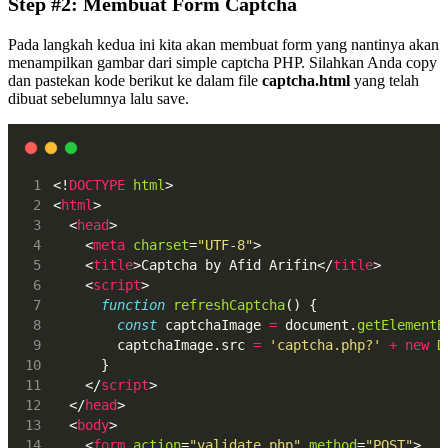
Step #2: Membuat Form Captcha
Pada langkah kedua ini kita akan membuat form yang nantinya akan
menampilkan gambar dari simple captcha PHP. Silahkan Anda copy
dan pastekan kode berikut ke dalam file
captcha.html
yang telah
dibuat sebelumnya lalu save.
<!
DOCTYPE
html
>
<
html
>
  <
head
>
    <
meta
charset
=
"UTF-8"
>
    <
title
>Captcha by Afid Arifin</
title
>
    <
script
>
function
refreshCaptcha
() {
const
 captchaImage 
=
 document.
getElementB
        captchaImage.src 
=
'captcha.php?'
+
new
D
      }
    </
script
>
  </
head
>
  <
body
>
    <
form
action
=
"validate.php"
method
=
"POST"
>