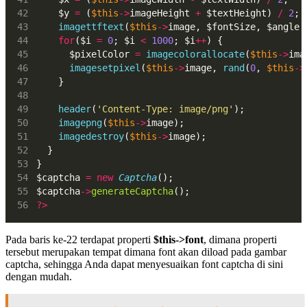
    $y 
=
 (
$this
->
imageHeight 
+
 $textHeight) 
/
2
;
imagettftext
(
$this
->
image, $fontSize, $angle,
for
($i 
=
0
; $i 
<
1000
; $i
++
) {
      $pixelColor 
=
imagecolorallocate
(
$this
->
ima
imagesetpixel
(
$this
->
image, 
rand
(
0
, 
$this
->
    }
header
(
'Content-Type: image/png'
);
imagepng
(
$this
->
image);
imagedestroy
(
$this
->
image);
  }
}
$captcha 
=
new
Captcha
();
$captcha
->
generateCaptcha
();
?>
Pada baris ke-22 terdapat properti
$this->font
, dimana properti
tersebut merupakan tempat dimana font akan diload pada gambar
captcha, sehingga Anda dapat menyesuaikan font captcha di sini
dengan mudah.