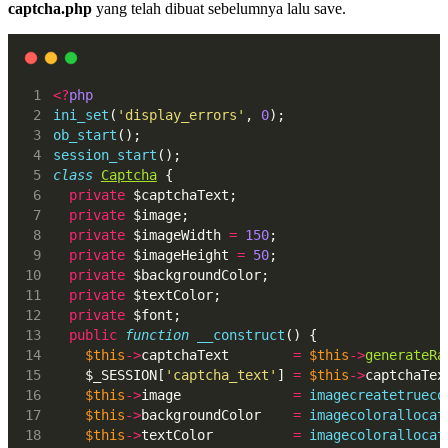
captcha.php
yang telah dibuat sebelumnya lalu save.
<?
php
ini_set
(
'display_errors'
, 
0
);
ob_start
();
session_start
();
class
Captcha
 {
private
 $captchaText;
private
 $image;
private
 $imageWidth 
=
150
;
private
 $imageHeight 
=
50
;
private
 $backgroundColor;
private
 $textColor;
private
 $font;
public
function
__construct
() {
$this
->
captchaText        
=
$this
->
generateRa
    $_SESSION[
'captcha_text'
] 
=
$this
->
captchaTex
$this
->
image              
=
imagecreatetrueco
$this
->
backgroundColor    
=
imagecolorallocat
$this
->
textColor          
=
imagecolorallocat