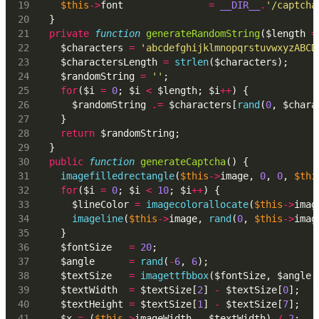
$this
->
font               
=
__DIR__
.
'/captcha
  }
private
function
generateRandomString
($length 
=
    $characters 
=
'abcdefghijklmnopqrstuvwxyzABCD
    $charactersLength 
=
strlen
($characters);
    $randomString 
=
''
;
for
($i 
=
0
; $i 
<
 $length; $i
++
) {
      $randomString 
.=
 $characters[
rand
(
0
, $chara
    }
return
 $randomString;
  }
public
function
generateCaptcha
() {
imagefilledrectangle
(
$this
->
image, 
0
, 
0
, 
$thi
for
($i 
=
0
; $i 
<
10
; $i
++
) {
      $lineColor 
=
imagecolorallocate
(
$this
->
imag
imageline
(
$this
->
image, 
rand
(
0
, 
$this
->
imag
    }
    $fontSize   
=
20
;
    $angle      
=
rand
(
-
6
, 
6
);
    $textSize   
=
imagettfbbox
($fontSize, $angle,
    $textWidth  
=
 $textSize[
2
] 
-
 $textSize[
0
];
    $textHeight 
=
 $textSize[
1
] 
-
 $textSize[
7
];
    $x 
=
 (
$this
->
imageWidth 
-
 $textWidth) 
/
2
;