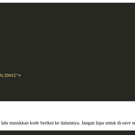
ALIDASI"
>
, lalu masukkan kode berikut ke dalamnya. Jangan lupa untuk di-save se