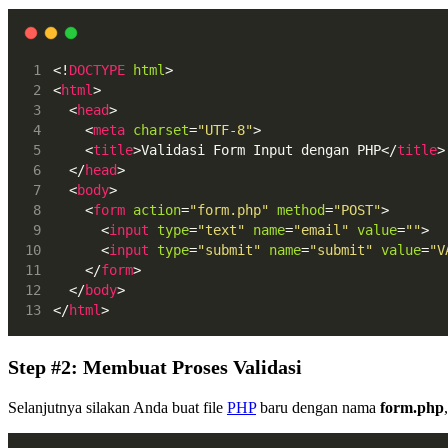
<!
DOCTYPE
html
>
<
html
>
  <
head
>
    <
meta
charset
=
"UTF-8"
>
    <
title
>Validasi Form Input dengan PHP</
title
>
  </
head
>
  <
body
>
    <
form
action
=
"form.php"
method
=
"POST"
>
      <
input
type
=
"text"
name
=
"email"
value
=
""
>
      <
input
type
=
"submit"
name
=
"submit"
value
=
"V
    </
form
>
  </
body
>
</
html
>
Step #2: Membuat Proses Validasi
Selanjutnya silakan Anda buat file
PHP
baru dengan nama
form.php