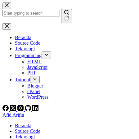
Skip
to
content
No
results
Beranda
Source Code
Teknologi
Programming
HTML
JavaScript
PHP
Tutorial
Blogger
cPanel
WordPress
Afid Arifin
Beranda
Source Code
Teknologi