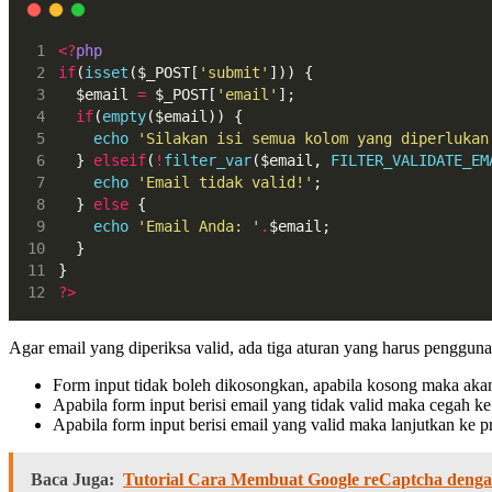
<?
php
if
(
isset
($_POST[
'submit'
])) {
  $email 
=
 $_POST[
'email'
];
if
(
empty
($email)) {
echo
'Silakan isi semua kolom yang diperlukan
  } 
elseif
(
!
filter_var
($email, 
FILTER_VALIDATE_EM
echo
'Email tidak valid!'
;
  } 
else
 {
echo
'Email Anda: '
.
$email;
  }
}
?>
Agar email yang diperiksa valid, ada tiga aturan yang harus pengguna 
Form input tidak boleh dikosongkan, apabila kosong maka akan
Apabila form input berisi email yang tidak valid maka cegah k
Apabila form input berisi email yang valid maka lanjutkan ke 
Baca Juga:
Tutorial Cara Membuat Google reCaptcha deng