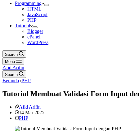
Programming
HTML
JavaScript
PHP
Tutorial
Blogger
cPanel
WordPress
Search
Menu
Afid Arifin
Search
Beranda
PHP
Tutorial Membuat Validasi Form Input d
Afid Arifin
14 Mar 2025
PHP