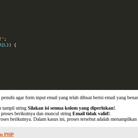
!'
;
AIL
)) {
penuhi agar form input email yang telah dibuat berisi email yang benar
 tampil string
Silakan isi semua kolom yang diperlukan!
.
e proses berikutnya dan muncul string
Email tidak valid!
.
proses berikutnya. Dalam kasus ini, proses tersebut adalah menampilka
an PHP