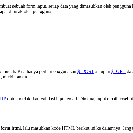
buat sebuah form input, setiap data yang dimasukkan oleh pengguna harus
dapat dirusak oleh pengguna.
kup mudah. Kita hanya perlu menggunakan
$_POST
ataupun
$_GET
dal
ar lebih aman.
PHP
untuk melakukan validasi input email. Dimana, input email tersebut 
form.html
, lalu masukkan kode HTML berikut ini ke dalamnya. Janga