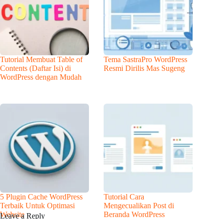
Tutorial Membuat Table of
Tema SastraPro WordPress
Contents (Daftar Isi) di
Resmi Dirilis Mas Sugeng
WordPress dengan Mudah
5 Plugin Cache WordPress
Tutorial Cara
Terbaik Untuk Optimasi
Mengecualikan Post di
Website
Beranda WordPress
Leave a Reply