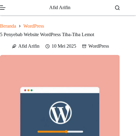
Skip
Afid Arifin
to
content
Beranda
WordPress
5 Penyebab Website WordPress Tiba-Tiba Lemot
Afid Arifin
10 Mei 2025
WordPress