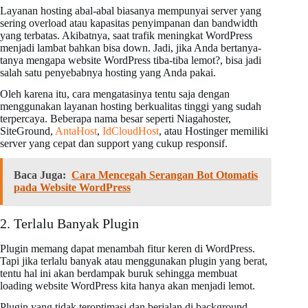
Layanan hosting abal-abal biasanya mempunyai server yang
sering overload atau kapasitas penyimpanan dan bandwidth
yang terbatas. Akibatnya, saat trafik meningkat WordPress
menjadi lambat bahkan bisa down. Jadi, jika Anda bertanya-
tanya mengapa website WordPress tiba-tiba lemot?, bisa jadi
salah satu penyebabnya hosting yang Anda pakai.
Oleh karena itu, cara mengatasinya tentu saja dengan
menggunakan layanan hosting berkualitas tinggi yang sudah
terpercaya. Beberapa nama besar seperti Niagahoster,
SiteGround,
AntaHost
,
IdCloudHost
, atau Hostinger memiliki
server yang cepat dan support yang cukup responsif.
Baca Juga:
Cara Mencegah Serangan Bot Otomatis
pada Website WordPress
2. Terlalu Banyak Plugin
Plugin memang dapat menambah fitur keren di WordPress.
Tapi jika terlalu banyak atau menggunakan plugin yang berat,
tentu hal ini akan berdampak buruk sehingga membuat
loading website WordPress kita hanya akan menjadi lemot.
Plugin yang tidak teroptimasi dan berjalan di background