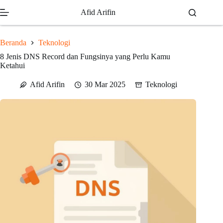
Skip
Afid Arifin
to
content
Beranda
Teknologi
8 Jenis DNS Record dan Fungsinya yang Perlu Kamu
Ketahui
Afid Arifin
30 Mar 2025
Teknologi