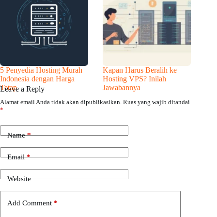
5 Penyedia Hosting Murah
Kapan Harus Beralih ke
Indonesia dengan Harga
Hosting VPS? Inilah
Tetap
Jawabannya
Leave a Reply
Alamat email Anda tidak akan dipublikasikan.
Ruas yang wajib ditandai
*
Name
*
Email
*
Website
Add Comment
*