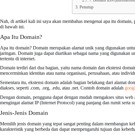
7. Domain IDN (Internatio
Penutup
Nah, di artikel kali ini saya akan membahas mengenai apa itu domain, 
di bawah ini.
Apa Itu Domain?
Apa itu domain? Domain merupakan alamat unik yang digunakan untuk 
jaringan. Domain juga dapat diartikan sebagai nama yang digunakan unt
tertentu di internet.
Domain terdiri dari dua bagian, yaitu nama domain dan ekstensi doma
mencerminkan identitas atau nama organisasi, perusahaan, atau individ
Sementara itu, ekstensi domain adalah bagian belakang dari alamat do
diakses, seperti .com, .org, .edu, atau .net. Contoh domain adalah
goog
Dengan domain, pengguna dapat dengan mudah mengakses situs web atau
mengingat alamat IP (Internet Protocol) yang panjang dan rumit serta su
Jenis-Jenis Domain
Memilih jenis domain yang tepat sangat penting dalam membangun keha
karakteristik yang berbeda dan dapat mempengaruhi tujuan dan keberh