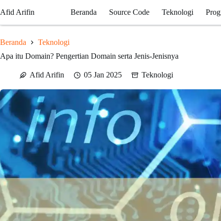
Skip
Afid Arifin
Beranda
Source Code
Teknologi
Prog
to
content
Beranda
Teknologi
Apa itu Domain? Pengertian Domain serta Jenis-Jenisnya
Afid Arifin
05 Jan 2025
Teknologi