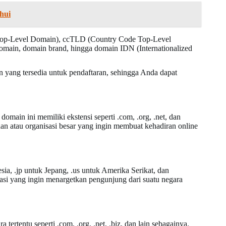
hui
 (Top-Level Domain), ccTLD (Country Code Top-Level
ain, domain brand, hingga domain IDN (Internationalized
 yang tersedia untuk pendaftaran, sehingga Anda dapat
ain ini memiliki ekstensi seperti .com, .org, .net, dan
n atau organisasi besar yang ingin membuat kehadiran online
ia, .jp untuk Jepang, .us untuk Amerika Serikat, dan
asi yang ingin menargetkan pengunjung dari suatu negara
 tertentu seperti .com, .org, .net, .biz, dan lain sebagainya.