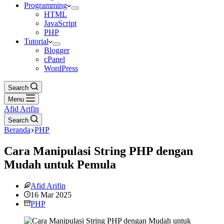
Programming
HTML
JavaScript
PHP
Tutorial
Blogger
cPanel
WordPress
Search
Menu
Afid Arifin
Search
Beranda
PHP
Cara Manipulasi String PHP dengan
Mudah untuk Pemula
Afid Arifin
16 Mar 2025
PHP