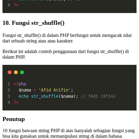
?>
10. Fungsi str_shuffle()
Fungsi str_shuffle() di dalam PHP berfungsi untuk mengacak nilai
dari sebuah string atau atau karakter.
Berikut ini adalah contoh penggunaan dari fungsi str_shuffle() di
dalam PHP.
<?
php
  $nama 
=
'Afid Arifin'
;
echo
str_shuffle
($nama); 
// fAdi rAfini
?>
Penutup
10 fungsi bawaan string PHP di atas hanyalah sebagian fungsi yang
bisa kita gunakan untuk memanipulasi string di dalam bahasa