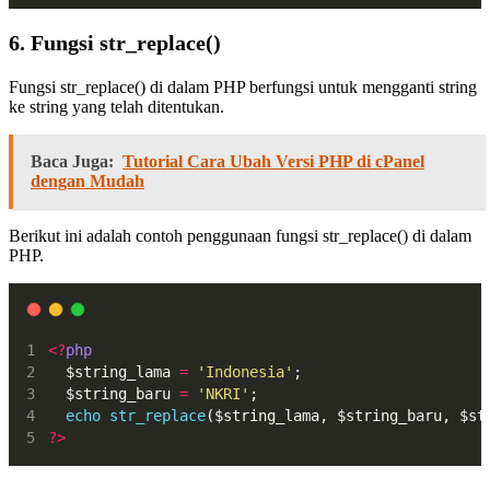
6. Fungsi str_replace()
Fungsi str_replace() di dalam PHP berfungsi untuk mengganti string
ke string yang telah ditentukan.
Baca Juga:
Tutorial Cara Ubah Versi PHP di cPanel
dengan Mudah
Berikut ini adalah contoh penggunaan fungsi str_replace() di dalam
PHP.
<?
php
  $string_lama 
=
'Indonesia'
;
  $string_baru 
=
'NKRI'
;
echo
str_replace
($string_lama, $string_baru, $st
?>