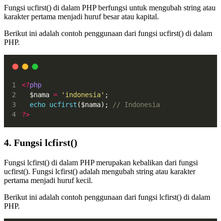
Fungsi ucfirst() di dalam PHP berfungsi untuk mengubah string atau
karakter pertama menjadi huruf besar atau kapital.
Berikut ini adalah contoh penggunaan dari fungsi ucfirst() di dalam
PHP.
<?
php
  $nama 
=
'indonesia'
;
echo
ucfirst
($nama); 
// Indonesia
?>
4. Fungsi lcfirst()
Fungsi lcfirst() di dalam PHP merupakan kebalikan dari fungsi
ucfirst(). Fungsi lcfirst() adalah mengubah string atau karakter
pertama menjadi huruf kecil.
Berikut ini adalah contoh penggunaan dari fungsi lcfirst() di dalam
PHP.