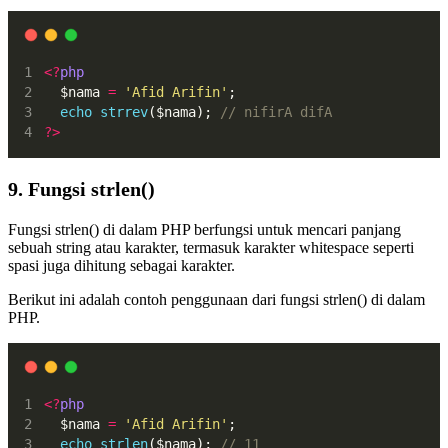
<?
php
  $nama 
=
'Afid Arifin'
;
echo
strrev
($nama); 
// nifirA difA
?>
9. Fungsi strlen()
Fungsi strlen() di dalam PHP berfungsi untuk mencari panjang
sebuah string atau karakter, termasuk karakter whitespace seperti
spasi juga dihitung sebagai karakter.
Berikut ini adalah contoh penggunaan dari fungsi strlen() di dalam
PHP.
<?
php
  $nama 
=
'Afid Arifin'
;
echo
strlen
($nama); 
// 11