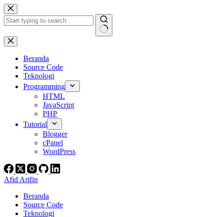
Skip
to
content
No
results
Beranda
Source Code
Teknologi
Programming
HTML
JavaScript
PHP
Tutorial
Blogger
cPanel
WordPress
Afid Arifin
Beranda
Source Code
Teknologi