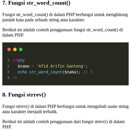
7. Fungsi str_word_count()
Fungsi str_word_count() di dalam PHP berfungsi untuk menghitung
jumlah kata pada sebuah string atau karakter.
Berikut ini adalah contoh penggunaan fungsi str_word_count() di
dalam PHP.
<?
php
  $nama 
=
'Afid Arifin Ganteng'
;
echo
str_word_count
($nama); 
// 3
?>
8. Fungsi strrev()
Fungsi strrev() di dalam PHP berfungsi untuk mengubah suatu string
atau karakter menjadi terbalik.
Berikut ini adalah contoh penggunaan dari fungsi strrev() di dalam
PHP.