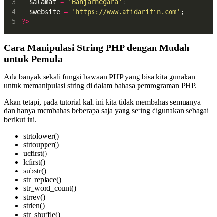
  $alamat 
=
'Banjarnegara'
;
  $website 
=
'https://www.afidarifin.com'
;
?>
Cara Manipulasi String PHP dengan Mudah
untuk Pemula
Ada banyak sekali fungsi bawaan PHP yang bisa kita gunakan
untuk memanipulasi string di dalam bahasa pemrograman PHP.
Akan tetapi, pada tutorial kali ini kita tidak membahas semuanya
dan hanya membahas beberapa saja yang sering digunakan sebagai
berikut ini.
strtolower()
strtoupper()
ucfirst()
lcfirst()
substr()
str_replace()
str_word_count()
strrev()
strlen()
str_shuffle()