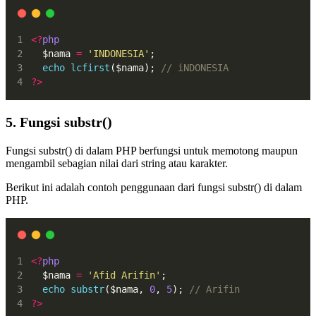
<?
php
  $nama 
=
'INDONESIA'
;
echo
lcfirst
($nama); 
// iNDONESIA
?>
5. Fungsi substr()
Fungsi substr() di dalam PHP berfungsi untuk memotong maupun
mengambil sebagian nilai dari string atau karakter.
Berikut ini adalah contoh penggunaan dari fungsi substr() di dalam
PHP.
<?
php
  $nama 
=
'Afid Arifin'
;
echo
substr
($nama, 
0
, 
5
); 
// Arifin
?>