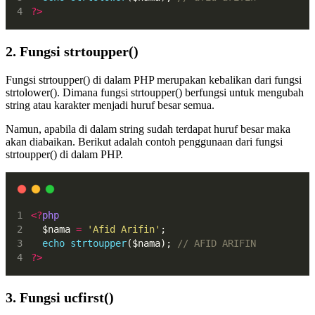
?>
2. Fungsi strtoupper()
Fungsi strtoupper() di dalam PHP merupakan kebalikan dari fungsi
strtolower(). Dimana fungsi strtoupper() berfungsi untuk mengubah
string atau karakter menjadi huruf besar semua.
Namun, apabila di dalam string sudah terdapat huruf besar maka
akan diabaikan. Berikut adalah contoh penggunaan dari fungsi
strtoupper() di dalam PHP.
<?
php
  $nama 
=
'Afid Arifin'
;
echo
strtoupper
($nama); 
// AFID ARIFIN
?>
3. Fungsi ucfirst()