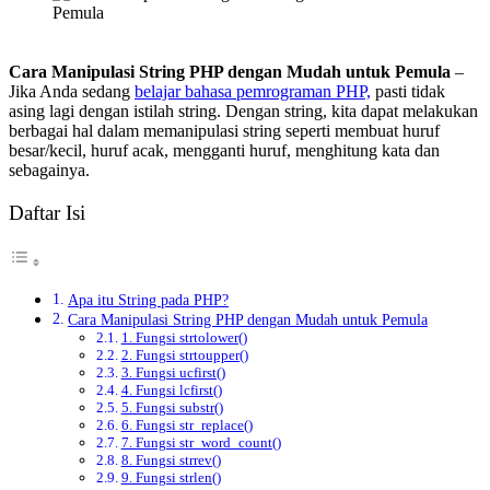
Cara Manipulasi String PHP dengan Mudah
untuk Pemula
–
Jika Anda sedang
belajar bahasa pemrograman PHP,
pasti tidak
asing lagi dengan istilah string. Dengan string, kita dapat melakukan
berbagai hal dalam memanipulasi string seperti membuat huruf
besar/kecil, huruf acak, mengganti huruf, menghitung kata dan
sebagainya.
Daftar Isi
Apa itu String pada PHP?
Cara Manipulasi String PHP dengan Mudah untuk Pemula
1. Fungsi strtolower()
2. Fungsi strtoupper()
3. Fungsi ucfirst()
4. Fungsi lcfirst()
5. Fungsi substr()
6. Fungsi str_replace()
7. Fungsi str_word_count()
8. Fungsi strrev()
9. Fungsi strlen()