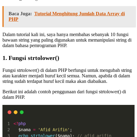
Baca Juga:
Tutorial Menghitung Jumlah Data Array di
PHP
Dalam tutorial kali ini, saya hanya membahas sebanyak 10 fungsi
bawaan string yang paling digunakan untuk memanipulasi string di
dalam bahasa pemrograman PHP.
1. Fungsi strtolower()
Fungsi strtolower() di dalam PHP berfungsi untuk mengubah string
atau karakter menjadi huruf kecil semua. Namun, apabila di dalam
string sudah terdapat huruf kecil maka akan diabaikan.
Berikut ini adalah contoh penggunaan dari fungsi strtolower() di
dalam PHP.
<?
php
  $nama 
=
'Afid Arifin'
;
echo
strtolower
($nama); 
// afid arifin