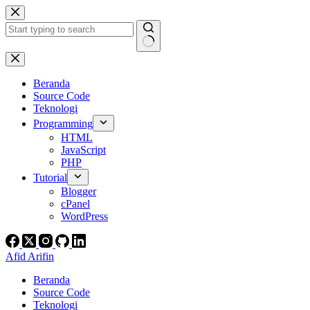
Skip
to
content
No
results
Beranda
Source Code
Teknologi
Programming
HTML
JavaScript
PHP
Tutorial
Blogger
cPanel
WordPress
Afid Arifin
Beranda
Source Code
Teknologi