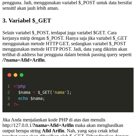
pengguna. Jadi, menggunakan variabel $_POST untuk data bersifat
sensitif akan jauh lebih aman.
3. Variabel $_GET
Selain variabel $_POST, terdapat juga variabel $GET. Cara
kerjanya mirip dengan $_POST. Hanya saja jika variabel $_GET
menggunakan metode HTTP GET, sedangkan variabel $_POST
menggunakan metode HTTP POST. Jadi, data yang dikirim akan
terlihat di address bar pengguna dalam bentuk passing query seperti
/?nama=Afid+Arifin
.
<?
php
  $nama 
=
 $_GET[
'nama'
];
echo
 $nama;
?>
Jika Anda menjalankan kode PHP di atas dan menulis
http://127.0.0.1/
?nama=Afid+Arifin
maka akan menghasilkan
output berupa string
Afid Arifin
. Nah, yang saya cetak tebal