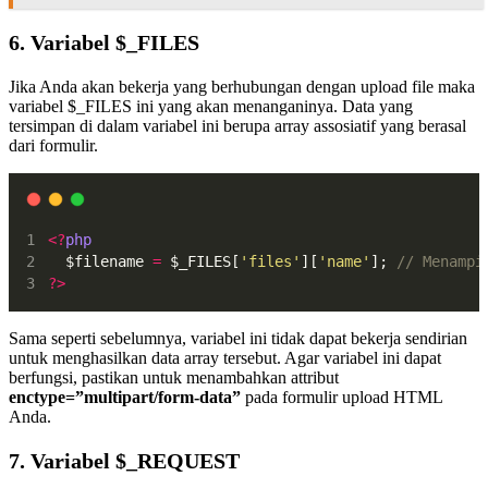
6. Variabel $_FILES
Jika Anda akan bekerja yang berhubungan dengan upload file maka
variabel $_FILES ini yang akan menanganinya. Data yang
tersimpan di dalam variabel ini berupa array assosiatif yang berasal
dari formulir.
<?
php
  $filename 
=
 $_FILES[
'files'
][
'name'
]; 
// Menampi
?>
Sama seperti sebelumnya, variabel ini tidak dapat bekerja sendirian
untuk menghasilkan data array tersebut. Agar variabel ini dapat
berfungsi, pastikan untuk menambahkan attribut
enctype=”multipart/form-data”
pada formulir upload HTML
Anda.
7. Variabel $_REQUEST