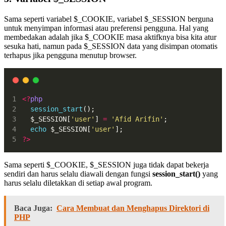
Sama seperti variabel $_COOKIE, variabel $_SESSION berguna
untuk menyimpan informasi atau preferensi pengguna. Hal yang
membedakan adalah jika $_COOKIE masa aktifknya bisa kita atur
sesuka hati, namun pada $_SESSION data yang disimpan otomatis
terhapus jika pengguna menutup browser.
<?
php
session_start
();
  $_SESSION[
'user'
] 
=
'Afid Arifin'
;
echo
 $_SESSION[
'user'
];
?>
Sama seperti $_COOKIE, $_SESSION juga tidak dapat bekerja
sendiri dan harus selalu diawali dengan fungsi
session_start()
yang
harus selalu diletakkan di setiap awal program.
Baca Juga:
Cara Membuat dan Menghapus Direktori di
PHP