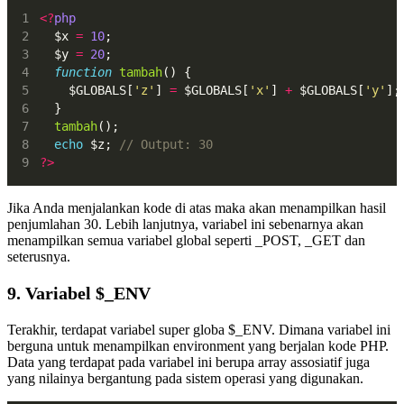
<?
php
  $x 
=
10
;
  $y 
=
20
;
function
tambah
() {
    $GLOBALS[
'z'
] 
=
 $GLOBALS[
'x'
] 
+
 $GLOBALS[
'y'
];
  }
tambah
();
echo
 $z; 
// Output: 30
?>
Jika Anda menjalankan kode di atas maka akan menampilkan hasil
penjumlahan 30. Lebih lanjutnya, variabel ini sebenarnya akan
menampilkan semua variabel global seperti _POST, _GET dan
seterusnya.
9. Variabel $_ENV
Terakhir, terdapat variabel super globa $_ENV. Dimana variabel ini
berguna untuk menampilkan environment yang berjalan kode PHP.
Data yang terdapat pada variabel ini berupa array assosiatif juga
yang nilainya bergantung pada sistem operasi yang digunakan.