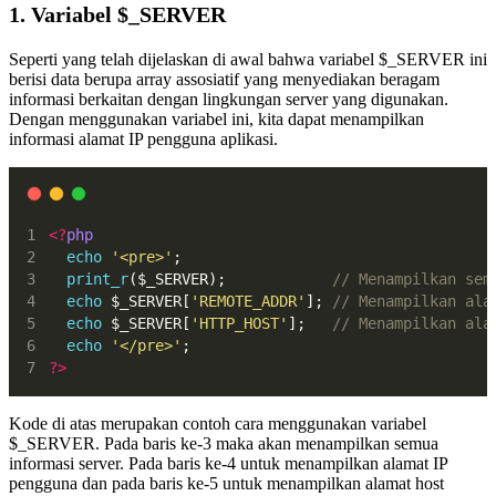
1. Variabel $_SERVER
Seperti yang telah dijelaskan di awal bahwa variabel $_SERVER ini
berisi data berupa array assosiatif yang menyediakan beragam
informasi berkaitan dengan lingkungan server yang digunakan.
Dengan menggunakan variabel ini, kita dapat menampilkan
informasi alamat IP pengguna aplikasi.
<?
php
echo
'<pre>'
;
print_r
($_SERVER); 			      
// Menampilkan sem
echo
 $_SERVER[
'REMOTE_ADDR'
]; 
// Menampilkan ala
echo
 $_SERVER[
'HTTP_HOST'
]; 	
// Menampilkan ala
echo
'</pre>'
;
?>
Kode di atas merupakan contoh cara menggunakan variabel
$_SERVER. Pada baris ke-3 maka akan menampilkan semua
informasi server. Pada baris ke-4 untuk menampilkan alamat IP
pengguna dan pada baris ke-5 untuk menampilkan alamat host