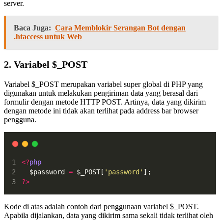
server.
Baca Juga:
Cara Memblokir Serangan Bot dengan
.htaccess untuk Web
2. Variabel $_POST
Variabel $_POST merupakan variabel super global di PHP yang
digunakan untuk melakukan pengiriman data yang berasal dari
formulir dengan metode HTTP POST. Artinya, data yang dikirim
dengan metode ini tidak akan terlihat pada address bar browser
pengguna.
<?
php
  $password 
=
 $_POST[
'password'
];
?>
Kode di atas adalah contoh dari penggunaan variabel $_POST.
Apabila dijalankan, data yang dikirim sama sekali tidak terlihat oleh