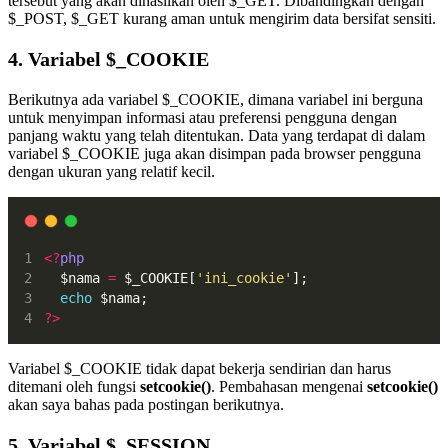
tersebut yang akan dihasilkan oleh $_GET. Dibandingkan dengan
$_POST, $_GET kurang aman untuk mengirim data bersifat sensiti.
4. Variabel $_COOKIE
Berikutnya ada variabel $_COOKIE, dimana variabel ini berguna
untuk menyimpan informasi atau preferensi pengguna dengan
panjang waktu yang telah ditentukan. Data yang terdapat di dalam
variabel $_COOKIE juga akan disimpan pada browser pengguna
dengan ukuran yang relatif kecil.
<?
php
  $nama 
=
 $_COOKIE[
'ini_cookie'
];
echo
 $nama;
?>
Variabel $_COOKIE tidak dapat bekerja sendirian dan harus
ditemani oleh fungsi
setcookie()
. Pembahasan mengenai
setcookie()
akan saya bahas pada postingan berikutnya.
5. Variabel $_SESSION