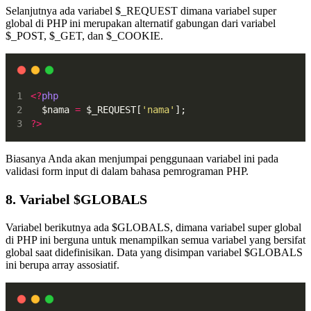
Selanjutnya ada variabel $_REQUEST dimana variabel super
global di PHP ini merupakan alternatif gabungan dari variabel
$_POST, $_GET, dan $_COOKIE.
<?
php
  $nama 
=
 $_REQUEST[
'nama'
];
?>
Biasanya Anda akan menjumpai penggunaan variabel ini pada
validasi form input di dalam bahasa pemrograman PHP.
8. Variabel $GLOBALS
Variabel berikutnya ada $GLOBALS, dimana variabel super global
di PHP ini berguna untuk menampilkan semua variabel yang bersifat
global saat didefinisikan. Data yang disimpan variabel $GLOBALS
ini berupa array assosiatif.