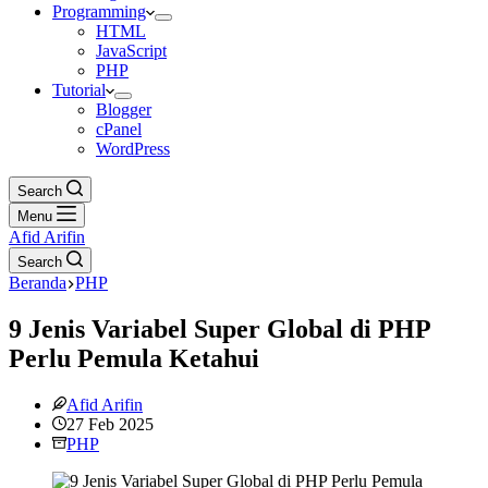
Programming
HTML
JavaScript
PHP
Tutorial
Blogger
cPanel
WordPress
Search
Menu
Afid Arifin
Search
Beranda
PHP
9 Jenis Variabel Super Global di PHP
Perlu Pemula Ketahui
Afid Arifin
27 Feb 2025
PHP