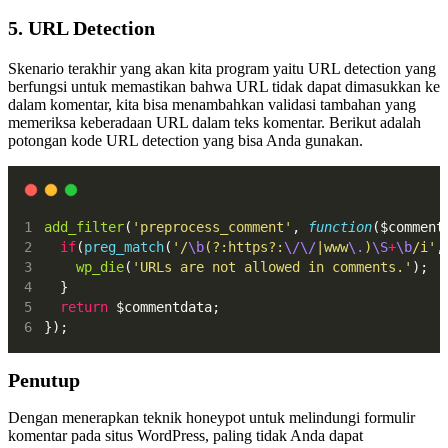
5. URL Detection
Skenario terakhir yang akan kita program yaitu URL detection yang
berfungsi untuk memastikan bahwa URL tidak dapat dimasukkan ke
dalam komentar, kita bisa menambahkan validasi tambahan yang
memeriksa keberadaan URL dalam teks komentar. Berikut adalah
potongan kode URL detection yang bisa Anda gunakan.
add_filter
(
'preprocess_comment'
, 
function
($comment
if
(
preg_match
(
'/
\b
(?:https?:
\/\/
|www
\.
)
\S
+
\b
/i'
,
wp_die
(
'URLs are not allowed in comments.'
);
  }
return
 $commentdata;
});
Penutup
Dengan menerapkan teknik honeypot untuk melindungi formulir
komentar pada situs WordPress, paling tidak Anda dapat