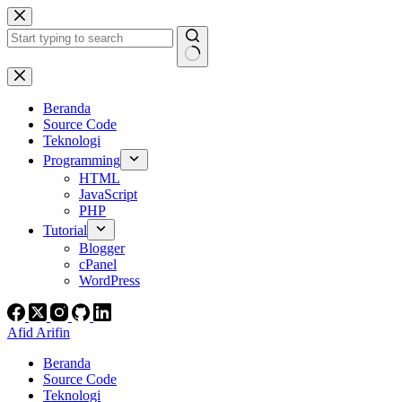
Skip
to
content
No
results
Beranda
Source Code
Teknologi
Programming
HTML
JavaScript
PHP
Tutorial
Blogger
cPanel
WordPress
Afid Arifin
Beranda
Source Code
Teknologi