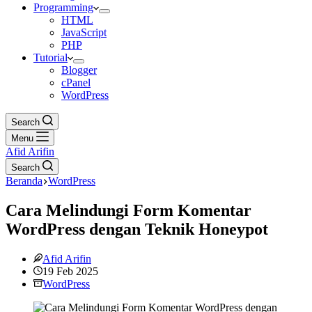
Programming
HTML
JavaScript
PHP
Tutorial
Blogger
cPanel
WordPress
Search
Menu
Afid Arifin
Search
Beranda
WordPress
Cara Melindungi Form Komentar
WordPress dengan Teknik Honeypot
Afid Arifin
19 Feb 2025
WordPress