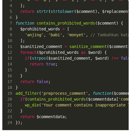
  ];
return
strtr
(
strtolower
($comment), $replacement
}
function
contains_prohibited_words
($comment) {
  $prohibited_words 
=
 [
'anjing'
, 
'babi'
, 
'monyet'
, 
// Tambahkan kata
  ];
  $sanitized_comment 
=
sanitize_comment
($comment)
foreach
($prohibited_words 
as
 $word) {
if
(
strpos
($sanitized_comment, $word) 
!==
fals
return
true
;
    }
  }
return
false
;
}
add_filter
(
'preprocess_comment'
, 
function
($commen
if
(
contains_prohibited_words
($commentdata[
'comm
wp_die
(
'Your comment contains inappropriate l
  }
return
 $commentdata;
});