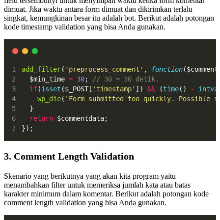
field tersembunyi untuk menyimpan waktu ketika form komentar
dimuat. Jika waktu antara form dimuat dan dikirimkan terlalu
singkat, kemungkinan besar itu adalah bot. Berikut adalah potongan
kode timestamp validation yang bisa Anda gunakan.
add_filter
(
'preprocess_comment'
, 
function
($comment
  $min_time 
=
30
; 
// 30 = 30 detik.
if
(
isset
($_POST[
'timestamp'
]) 
&&
 (
time
() 
-
intva
wp_die
(
'Form submitted too quickly. Possible s
  }
return
 $commentdata;
});
3. Comment Length Validation
Skenario yang berikutnya yang akan kita program yaitu
menambahkan filter untuk memeriksa jumlah kata atau batas
karakter minimum dalam komentar. Berikut adalah potongan kode
comment length validation yang bisa Anda gunakan.