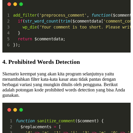
add_filter
(
'preprocess_comment'
, 
function
($comment
if
(
str_word_count
(
trim
($commentdata[
'comment_con
wp_die
(
'Your comment is too short. Please writ
  }
return
 $commentdata;
});
4. Prohibited Words Detection
Skenario keempat yang akan kita program selanjutnya yaitu
menambahkan filter kata-kata kasar atau tidak pantas dengan
berbagai variasi yang mungkin ditulis oleh pengguna. Berikut
adalah potongan kode prohibited words detection yang bisa Anda
gunakan.
function
sanitize_comment
($comment) {
  $replacements 
=
 [
'4'
=>
'a'
, 
'1'
=>
'i'
, 
'3'
=>
'e'
, 
'0'
=>
'o