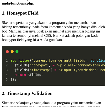
anda/functions.php
.
1. Honeypot Field
Skenario pertama yang akan kita program yaitu menambahkan
bidang tersembunyi pada form komentar Anda yang hanya diisi oleh
bot. Manusia biasanya tidak akan melihat atau mengisi bidang ini
karena tersembunyi melalui CSS. Berikut adalah potongan kode
honeypot field yang bisa Anda gunakan.
add_filter
(
'comment_form_default_fields'
, 
function
  $fields[
'honeypot'
] 
=
'<p class="comment-form-ho
  $fields[
'timestamp'
] 
=
'<input type="hidden" nam
return
 $fields;
});
2. Timestamp Validation
Skenario selanjutnya yang akan kita program yaitu menambahkan