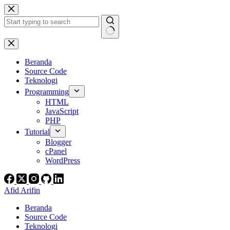
Skip
to
content
No
results
Beranda
Source Code
Teknologi
Programming
HTML
JavaScript
PHP
Tutorial
Blogger
cPanel
WordPress
Afid Arifin
Beranda
Source Code
Teknologi