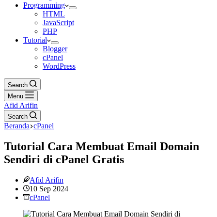
Programming
HTML
JavaScript
PHP
Tutorial
Blogger
cPanel
WordPress
Search
Menu
Afid Arifin
Search
Beranda
cPanel
Tutorial Cara Membuat Email Domain
Sendiri di cPanel Gratis
Afid Arifin
10 Sep 2024
cPanel