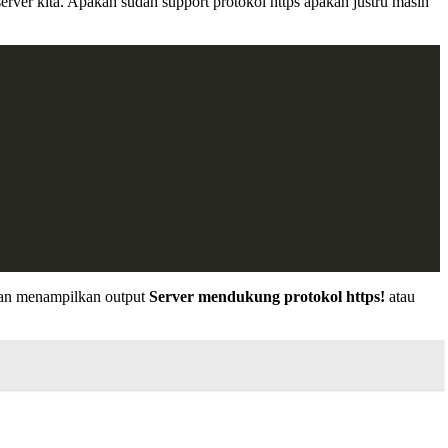
rver kita. Apakah sudah support protokol https apakah justru masih
kan menampilkan output
Server mendukung protokol https!
atau