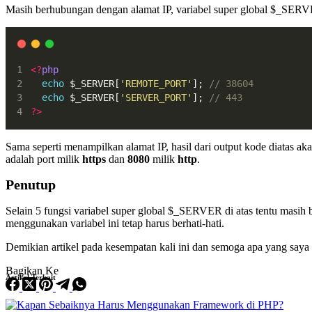
Masih berhubungan dengan alamat IP, variabel super global $_SERVE
<?
php
echo
 $_SERVER[
'REMOTE_PORT'
]; 
// 38604
echo
 $_SERVER[
'SERVER_PORT'
]; 
// 443
?>
Sama seperti menampilkan alamat IP, hasil dari output kode diatas 
adalah port milik
https
dan
8080
milik
http
.
Penutup
Selain 5 fungsi variabel super global $_SERVER di atas tentu masih 
menggunakan variabel ini tetap harus berhati-hati.
Demikian artikel pada kesempatan kali ini dan semoga apa yang saya
Bagikan Ke
Artikel Terkait