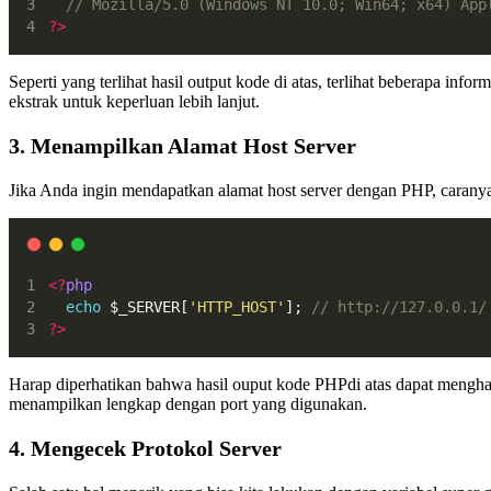
// Mozilla/5.0 (Windows NT 10.0; Win64; x64) App
?>
Seperti yang terlihat hasil output kode di atas, terlihat beberapa inf
ekstrak untuk keperluan lebih lanjut.
3. Menampilkan Alamat Host Server
Jika Anda ingin mendapatkan alamat host server dengan PHP, carany
<?
php
echo
 $_SERVER[
'HTTP_HOST'
]; 
// http://127.0.0.1/
?>
Harap diperhatikan bahwa hasil ouput kode PHPdi atas dapat menghasi
menampilkan lengkap dengan port yang digunakan.
4. Mengecek Protokol Server