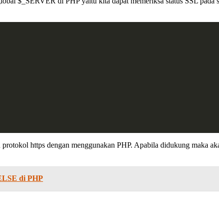
 global $_SERVER di PHP yaitu kita dapat memeriksa status SSL pada se
au protokol https dengan menggunakan PHP. Apabila didukung maka a
-ELSE di PHP