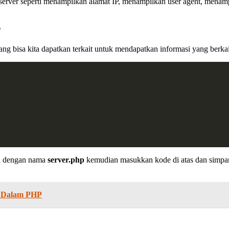
it server seperti menampilkan alamat IP, menampilkan user agent, mena
P
g bisa kita dapatkan terkait untuk mendapatkan informasi yang berkait
ru dengan nama
server.php
kemudian masukkan kode di atas dan simpan.
i Dalam PHP