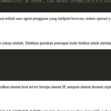
leWebKit/537.36 (KHTML, like Gecko) Chrome/119.0.0.0 Saf
ormasi terkait user agent pengguna yang meliputi browser, sistem operasi 
a cukup mudah. Silahkan gunakan potongan kode berikut untuk mendap
lkan alamat host server berupa alamat IP, ataupun alamat domain seper