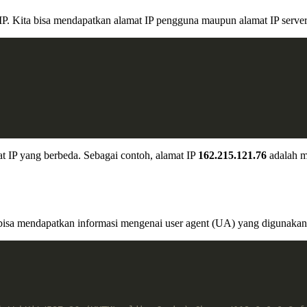
 IP. Kita bisa mendapatkan alamat IP pengguna maupun alamat IP serve
t IP yang berbeda. Sebagai contoh, alamat IP
162.215.121.76
adalah m
 bisa mendapatkan informasi mengenai user agent (UA) yang digunaka