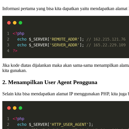
Informasi pertama yang bisa kita dapatkan yaitu mendapatkan alamat
<?
php
echo
 $_SERVER[
'REMOTE_ADDR'
]; 
// 162.215.121.76
echo
 $_SERVER[
'SERVER_ADDR'
]; 
// 165.22.229.109
?>
Jika kode diatas dijalankan maka akan sama-sama menampilkan alama
kita gunakan.
2. Menampilkan User Agent Pengguna
Selain kita bisa mendapatkan alamat IP menggunakan PHP, kita juga
<?
php
echo
 $_SERVER[
'HTTP_USER_AGENT'
];