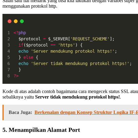
Salah satu hal menarik yang bisa kita lakukan dengan variabel super
menggunakan protokol http.
<?
php
  $protocol 
=
 $_SERVER[
'REQUEST_SCHEME'
];
if
($protocol 
==
'https'
) {
echo
'Server mendukung protokol https!'
;
  } 
else
 {
echo
'Server tidak mendukung protokol https!'
;
  }
?>
Kode di atas adalah contoh bagaimana cara mengecek status SSL at
sebaliknya yaitu
Server tidak mendukung protokol https!
.
Baca Juga:
Berkenalan dengan Konsep Struktur Logika IF
5. Menampilkan Alamat Port