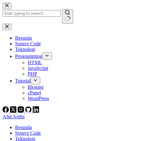
Skip
to
content
No
results
Beranda
Source Code
Teknologi
Programming
HTML
JavaScript
PHP
Tutorial
Blogger
cPanel
WordPress
Afid Arifin
Beranda
Source Code
Teknologi