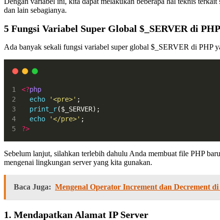
Dengan variabel ini, kita dapat melakukan beberapa hal teknis terka
dan lain sebagianya.
5 Fungsi Variabel Super Global $_SERVER di PH
Ada banyak sekali fungsi variabel super global $_SERVER di PHP yan
<?
php
echo
'<pre>'
;
print_r
($_SERVER);
echo
'</pre>'
;
?>
Sebelum lanjut, silahkan terlebih dahulu Anda membuat file PHP ba
mengenai lingkungan server yang kita gunakan.
Baca Juga:
Mengenal Operator Increment dan Decrement d
1. Mendapatkan Alamat IP Server