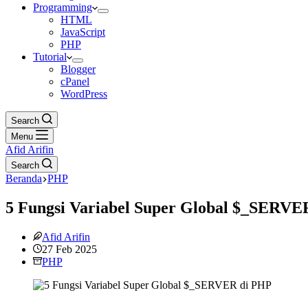
Programming
HTML
JavaScript
PHP
Tutorial
Blogger
cPanel
WordPress
Search
Menu
Afid Arifin
Search
Beranda
PHP
5 Fungsi Variabel Super Global $_SERVE
Afid Arifin
27 Feb 2025
PHP