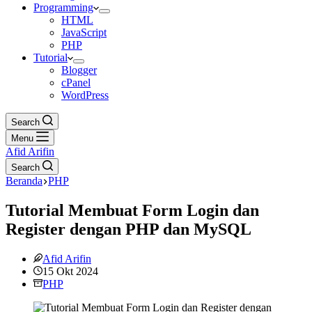
Programming
HTML
JavaScript
PHP
Tutorial
Blogger
cPanel
WordPress
Search
Menu
Afid Arifin
Search
Beranda
PHP
Tutorial Membuat Form Login dan
Register dengan PHP dan MySQL
Afid Arifin
15 Okt 2024
PHP