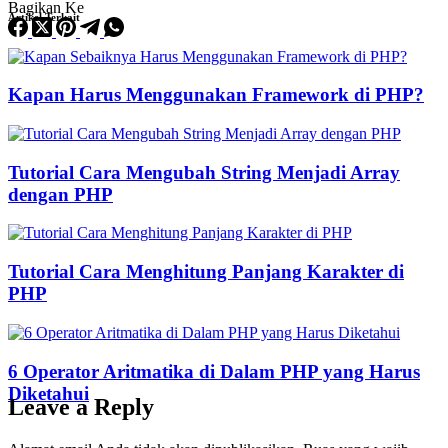
Bagikan Ke
Artikel Terkait
Kapan Harus Menggunakan Framework di PHP?
Tutorial Cara Mengubah String Menjadi Array
dengan PHP
Tutorial Cara Menghitung Panjang Karakter di
PHP
6 Operator Aritmatika di Dalam PHP yang Harus
Diketahui
Leave a Reply