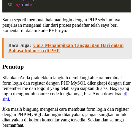
</
html
>
Sama seperti membuat halaman login dengan PHP sebelumnya,
penjelasan mengenai alur dari proses pendaftar telah saya beri
komentar di dalam kode PHP-nya.
Baca Juga:
Cara Menampilkan Tanggal dan Hari dalam
Bahasa Indonesia di PHP
Penutup
Silahkan Anda praktekkan langkah demi langkah cara membuat
form login dan register dengan PHP MySQL dilengkapi dengan fitur
remember me dan logout yang telah saya siapkan di atas. Bagi yang
ingin mengunduh source code lengkapnya, bisa Anda download
di
sini
.
Jika masih bingung mengenai cara membuat form login dan register
dengan PHP MySQL dan ingin ditanyakan, jangan sungkan untuk
ditanyakan di kolom komentar yang tersedia. Sekian dan semoga
bermanfaat.