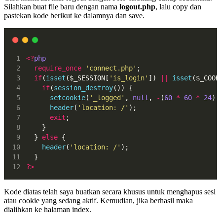
Silahkan buat file baru dengan nama
logout.php
, lalu copy dan
pastekan kode berikut ke dalamnya dan save.
<?
php
require_once
'connect.php'
;
if
(
isset
($_SESSION[
'is_login'
]) 
||
isset
($_COOK
if
(
session_destroy
()) {
setcookie
(
'_logged'
, 
null
, 
-
(
60
*
60
*
24
),
header
(
'location: /'
);
exit
;
    }
  } 
else
 {
header
(
'location: /'
);
  }
?>
Kode diatas telah saya buatkan secara khusus untuk menghapus sesi
atau cookie yang sedang aktif. Kemudian, jika berhasil maka
dialihkan ke halaman index.