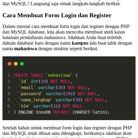
dan MySQL? Langsung saja simak langkah-langkah berikut.
Cara Membuat Form Login dan Register
Dalam tutorial cara membuat form login dan register dengan PHP
dan MySQL database, kita akan mencoba membuat studi kasus
halaman pendaftaran mahasiswa. Silahkan Anda buat terlebih
dahulu database baru dengan nama
kampus
lalu buat table dengan
nama
mahasiswa
dengan struktur seperti berikut.
CREATE
TABLE
 `
mahasiswa
` (
`id`
int
(
10
) 
NOT NULL
,
`email`
varchar
(
30
) 
NOT NULL
,
`password`
varchar
(
256
) 
NOT NULL
,
`nama_lengkap`
varchar
(
30
) 
NOT NULL
,
`nim`
varchar
(
16
) 
NOT NULL
) ENGINE
=
InnoDB 
DEFAULT
 CHARSET
=
latin1;
Setelah bahan untuk membuat form login dan register dengan PHP
dan MySQL telah dibuat atau dilengkapi, berikutnya silahkan ikuti