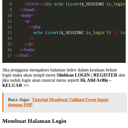
<
title
><?
php
echo
 (
isset
($_SESSION[
'is_login'
</
head
>
<
body
>
<
p
>
<?
php
echo
 (
isset
($_SESSION[
'is_login'
]) 
||
iss
?>
</
p
>
</
body
>
</
html
>
Jika pengguna mengakses halaman index dalam keadaan belum
login maka akan tampil menu
Silahkan LOGIN | REGISTER
dan
jika sudah login akan muncul menu seperti
Hi, Afid Arifin –
KELUAR >>
.
Baca Juga:
Tutorial Membuat Validasi Form Input
dengan PHP
Membuat Halaman Login