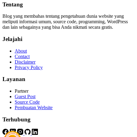
Tentang
Blog yang membahas tentang pengetahuan dunia website yang
meliputi informasi umum, source code, programming, WordPress
dan lain sebagainya yang bisa Anda nikmati secara gratis.
Jelajahi
About
Contact
Disclaimer
Privacy Policy
Layanan
Partner
Guest Post
Source Code
Pembuatan Website
Terhubung