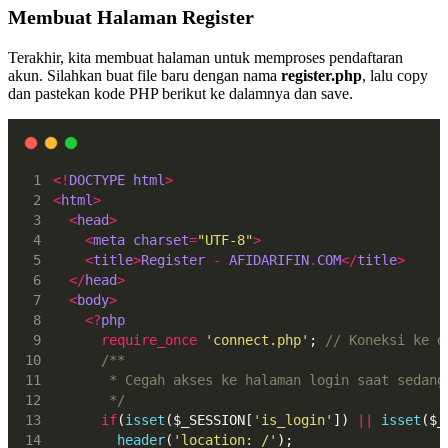
Membuat Halaman Register
Terakhir, kita membuat halaman untuk memproses pendaftaran
akun. Silahkan buat file baru dengan nama
register.php
, lalu copy
dan pastekan kode PHP berikut ke dalamnya dan save.
<!
DOCTYPE
html
>
<
html
>
<
head
>
<
meta
charset
=
"UTF-8"
>
<
title
>
Register
-
AFIDARIFIN
.
COM
</
title
>
</
head
>
<
body
>
<?
php
require_once
'connect.php'
; 
// Koneksi ke d
/**
       * Cegah akses ke halaman login saat sedang
       */
if
(
isset
($_SESSION[
'is_login'
]) 
||
isset
($_
header
(
'location: /'
);