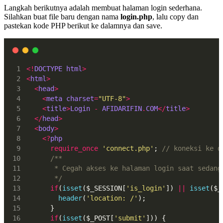
Langkah berikutnya adalah membuat halaman login sederhana.
Silahkan buat file baru dengan nama
login.php
, lalu copy dan
pastekan kode PHP berikut ke dalamnya dan save.
<!
DOCTYPE
html
>
<
html
>
<
head
>
<
meta
charset
=
"UTF-8"
>
<
title
>
Login
-
AFIDARIFIN
.
COM
</
title
>
</
head
>
<
body
>
<?
php
require_once
'connect.php'
; 
// koneksi ke d
/**
       * Cegah akses ke halaman login saat sedang
       */
if
(
isset
($_SESSION[
'is_login'
]) 
||
isset
($_
header
(
'location: /'
);
      }
if
(
isset
($_POST[
'submit'
])) {