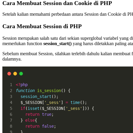
Cara Membuat Session dan Cookie di PHP
Setelah kalian memahami perbedaan antara Session dan Cookie di P
Cara Membuat Session di PHP
Session merupakan salah satu dari sekian superglobal variabel yan
memerlukan function
session_start()
yang harus diletakkan paling ata
Sebelum membuat Session, silahkan terlebih dahulu kalian membuat f
dalamnya.
<?
php
function
is_session
() {
session_start
();
  $_SESSION[
'_sess'
] 
=
time
();
if
(
isset
($_SESSION[
'_sess'
])) {
return
true
;
  } 
else
{
return
false
;
  }