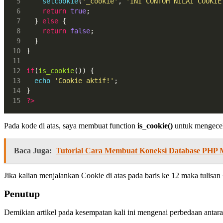
setcookie
(
'_cookie'
, 
'INI CONTOH NILAI COOKIE
return
true
;
  } 
else
 {
return
false
;
  }
}
if
(
is_cookie
()) {
echo
'Cookie aktif!'
;
}
?>
Pada kode di atas, saya membuat function
is_cookie()
untuk mengecek
Baca Juga:
Tutorial Cara Membuat Koneksi Database PHP
Jika kalian menjalankan Cookie di atas pada baris ke 12 maka tulisan
Penutup
Demikian artikel pada kesempatan kali ini mengenai perbedaan anta