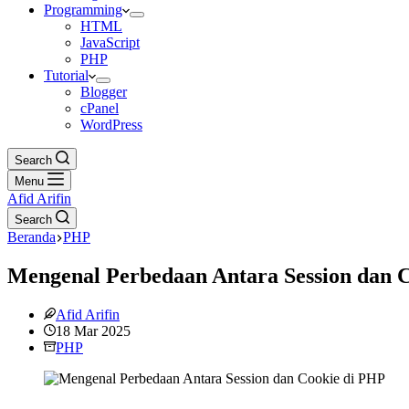
Programming
HTML
JavaScript
PHP
Tutorial
Blogger
cPanel
WordPress
Search
Menu
Afid Arifin
Search
Beranda
PHP
Mengenal Perbedaan Antara Session dan 
Afid Arifin
18 Mar 2025
PHP