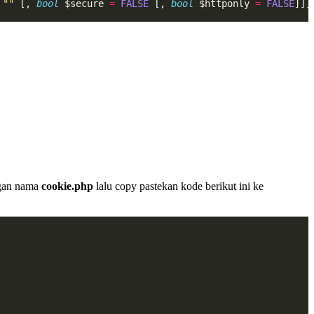
""
 [, 
bool
 $secure 
=
FALSE
 [, 
bool
 $httponly 
=
FALSE
]]]
ngan nama
cookie.php
lalu copy pastekan kode berikut ini ke