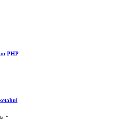
gan PHP
ketahui
dai
*