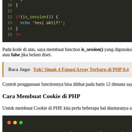
}
if
(
is_session
()) {
echo
'Sesi aktif!'
;
}
?>
Pada kode di atas, saya membuat function
is_session()
yang digunakan
atau
false
jika belum diset.
Baca Juga:
Yuk! Simak 4 Fungsi Array Terbaru di PHP 8.4
Contoh penggunaan functionnya bisa dilihat pada baris 12 dimana sa
Cara Membuat Cookie di PHP
Untuk membuat Cookie di PHP, kita perlu beberapa hal diantaranya a