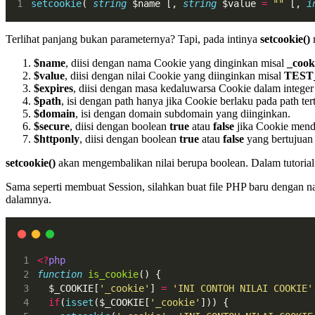
setcookie
( 
string
 $name [, 
string
 $value 
=
""
 [, 
i
Terlihat panjang bukan parameternya? Tapi, pada intinya
setcookie()
m
$name
, diisi dengan nama Cookie yang dinginkan misal
_cook
$value
, diisi dengan nilai Cookie yang diinginkan misal
TEST
$expires
, diisi dengan masa kedaluwarsa Cookie dalam integer
$path
, isi dengan path hanya jika Cookie berlaku pada path ter
$domain
, isi dengan domain subdomain yang diinginkan.
$secure
, diisi dengan boolean
true
atau
false
jika Cookie men
$httponly
, diisi dengan boolean
true
atau
false
yang bertujuan
setcookie()
akan mengembalikan nilai berupa boolean. Dalam tutorial
Sama seperti membuat Session, silahkan buat file PHP baru dengan 
dalamnya.
<?
php
function
is_cookie
() {
  $_COOKIE[
'_cookie'
] 
=
'INI CONTOH NILAI COOKIE'
if
(
isset
($_COOKIE[
'_cookie'
])) {