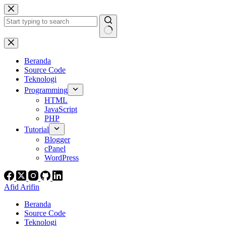
Skip
to
content
No
results
Beranda
Source Code
Teknologi
Programming
HTML
JavaScript
PHP
Tutorial
Blogger
cPanel
WordPress
Afid Arifin
Beranda
Source Code
Teknologi