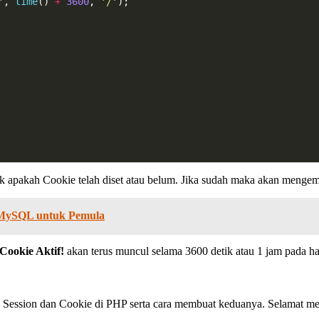
'
, 
time
() 
+
3600
, 
'/'
);
 apakah Cookie telah diset atau belum. Jika sudah maka akan mengem
 MySQL untuk Pemula
Cookie Aktif!
akan terus muncul selama 3600 detik atau 1 jam pada h
ra Session dan Cookie di PHP serta cara membuat keduanya. Selamat 