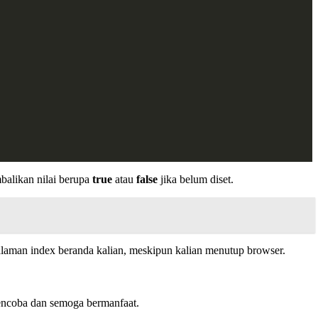
balikan nilai berupa
true
atau
false
jika belum diset.
alaman index beranda kalian, meskipun kalian menutup browser.
mencoba dan semoga bermanfaat.