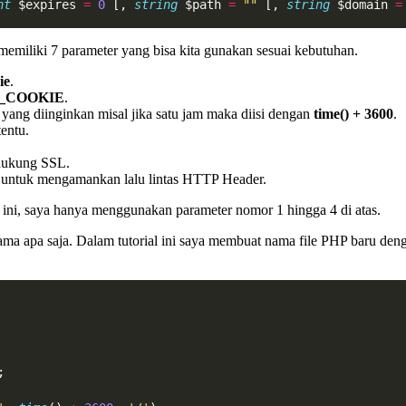
nt
 $expires 
=
0
 [, 
string
 $path 
=
""
 [, 
string
 $domain 
=
emiliki 7 parameter yang bisa kita gunakan sesuai kebutuhan.
ie
.
_COOKIE
.
 yang diinginkan misal jika satu jam maka diisi dengan
time() + 3600
.
tentu.
dukung SSL.
 untuk mengamankan lalu lintas HTTP Header.
 ini, saya hanya menggunakan parameter nomor 1 hingga 4 di atas.
nama apa saja. Dalam tutorial ini saya membuat nama file PHP baru de
;