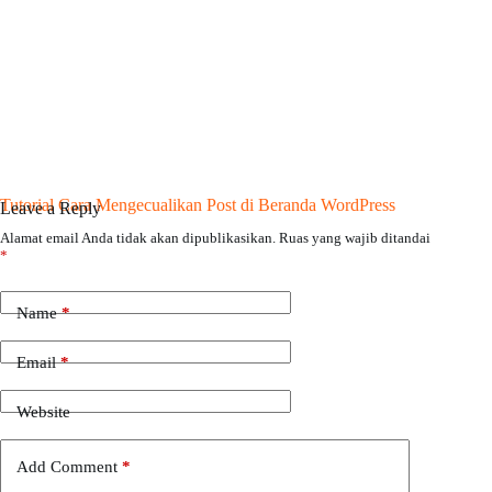
Tutorial Cara Mengecualikan Post di Beranda WordPress
Leave a Reply
Alamat email Anda tidak akan dipublikasikan.
Ruas yang wajib ditandai
*
Name
*
Email
*
Website
Add Comment
*