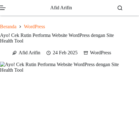
Skip
Afid Arifin
to
content
Beranda
WordPress
Ayo! Cek Rutin Performa Website WordPress dengan Site
Health Tool
Afid Arifin
24 Feb 2025
WordPress