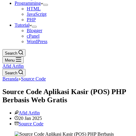
Programming
HTML
JavaScript
PHP
Tutorial
Blogger
cPanel
WordPress
Search
Menu
Afid Arifin
Search
Beranda
Source Code
Source Code Aplikasi Kasir (POS) PHP
Berbasis Web Gratis
Afid Arifin
20 Jan 2025
Source Code