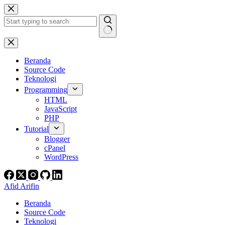
Skip
to
content
No
results
Beranda
Source Code
Teknologi
Programming
HTML
JavaScript
PHP
Tutorial
Blogger
cPanel
WordPress
Afid Arifin
Beranda
Source Code
Teknologi