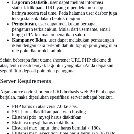
Laporan Statistik
, user dapat melihat informasi
statistik klik pada URL yang dipendekkan setiap
harinya secara real time. Pada halaman user dasbor juga
tersaji statistik dalam bentuk diagram.
Pengaturan
, user dapat melakukan berbagai
pengaturan terkait akun. Mulai dari username, email
hingga PIN keamanan penarikan saldo.
Kampanye Iklan
, user dapat melakukan pemasangan
iklan dengan cara terlebih dahulu top up poin yang nilai
rate poin diatur oleh admin.
Selain beberapa fitur utama shortener URL PHP clickme di
atas, tentu masih banyak lagi fitur yang akan Anda dapatkan
seperti fitur deposit poin oleh pengguna.
Server Requirements
Agar source code shortener URL berbasis web PHP ini dapat
berjalan, maka diperlukan spesifikasi server sebagai berikut.
PHP harus di atas versi 7.0 ke atas.
SSL harus diaktifkan pada web hosting.
Ekstensi pdo_mysql harus diaktifkan.
Ekstensi mysqli harus diaktifkan.
Ekstensi max_input_time harus bernilai > 180s.
Ekstensi max_execution_time harus bernilai > 36.000s.