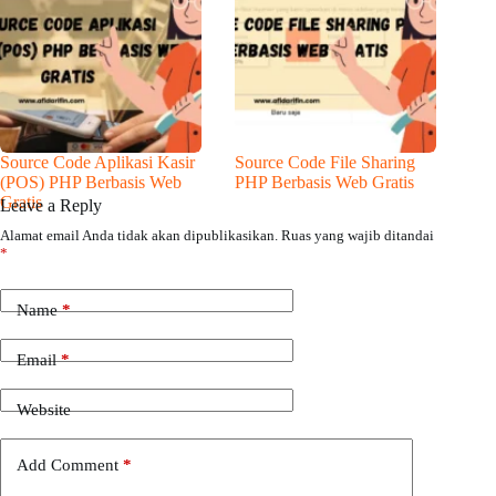
Source Code Aplikasi Kasir
Source Code File Sharing
(POS) PHP Berbasis Web
PHP Berbasis Web Gratis
Gratis
Leave a Reply
Alamat email Anda tidak akan dipublikasikan.
Ruas yang wajib ditandai
*
Name
*
Email
*
Website
Add Comment
*