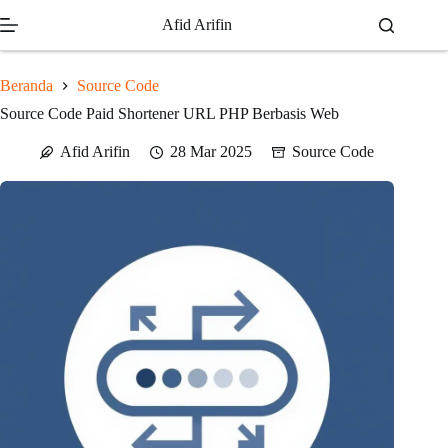
Skip
Afid Arifin
to
content
Beranda
Source Code
Source Code Paid Shortener URL PHP Berbasis Web
Afid Arifin
28 Mar 2025
Source Code