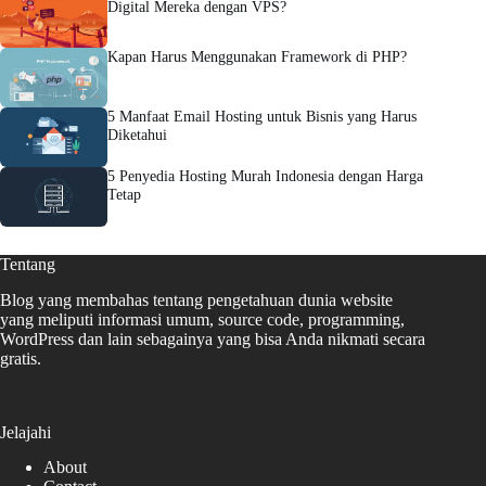
Digital Mereka dengan VPS?
Kapan Harus Menggunakan Framework di PHP?
5 Manfaat Email Hosting untuk Bisnis yang Harus
Diketahui
5 Penyedia Hosting Murah Indonesia dengan Harga
Tetap
Tentang
Blog yang membahas tentang pengetahuan dunia website
yang meliputi informasi umum, source code, programming,
WordPress dan lain sebagainya yang bisa Anda nikmati secara
gratis.
Jelajahi
About