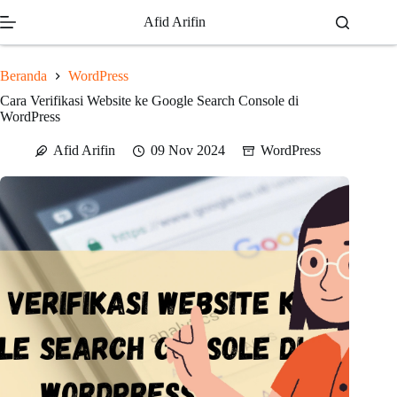
Skip
Afid Arifin
to
content
Beranda
WordPress
Cara Verifikasi Website ke Google Search Console di
WordPress
Afid Arifin
09 Nov 2024
WordPress