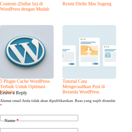
Contents (Daftar Isi) di
Resmi Dirilis Mas Sugeng
WordPress dengan Mudah
5 Plugin Cache WordPress
Tutorial Cara
Terbaik Untuk Optimasi
Mengecualikan Post di
Website
Beranda WordPress
Leave a Reply
Alamat email Anda tidak akan dipublikasikan.
Ruas yang wajib ditandai
*
Name
*