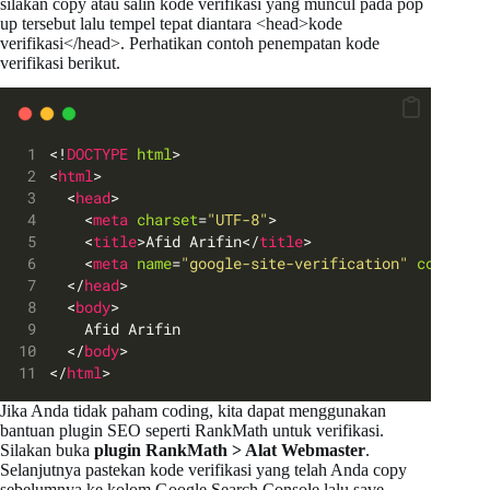
silakan copy atau salin kode verifikasi yang muncul pada pop
up tersebut lalu tempel tepat diantara <head>kode
verifikasi</head>. Perhatikan contoh penempatan kode
verifikasi berikut.
<!
DOCTYPE
html
>
<
html
>
  <
head
>
    <
meta
charset
=
"UTF-8"
>
    <
title
>Afid Arifin</
title
>
    <
meta
name
=
"google-site-verification"
content
=
  </
head
>
  <
body
>
    Afid Arifin
  </
body
>
</
html
>
Jika Anda tidak paham coding, kita dapat menggunakan
bantuan plugin SEO seperti RankMath untuk verifikasi.
Silakan buka
plugin RankMath > Alat Webmaster
.
Selanjutnya pastekan kode verifikasi yang telah Anda copy
sebelumnya ke kolom Google Search Console lalu save.