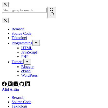
Skip
to
content
No
results
Beranda
Source Code
Teknologi
Programming
HTML
JavaScript
PHP
Tutorial
Blogger
cPanel
WordPress
Afid Arifin
Beranda
Source Code
Teknologi