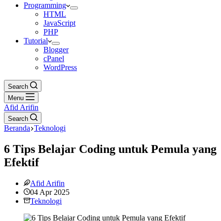
Programming
HTML
JavaScript
PHP
Tutorial
Blogger
cPanel
WordPress
Search
Menu
Afid Arifin
Search
Beranda
Teknologi
6 Tips Belajar Coding untuk Pemula yang
Efektif
Afid Arifin
04 Apr 2025
Teknologi